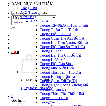
DANH MỤC SẢN PHẨM
Trang Chủ
Giới Thiệu
l
Cửa Hàng
Tượng Phật
Tìm
l
Tượng Tây Phương Tam Thánh
kiếm:
Tượng Ta Bà Tam Thánh
Tượng Phật A Di Đà
Tượng Quan Thế Âm Bồ Tát
l
Tượng Địa Tạng Vương Bồ Tát
Tượng Phật Bổn Sư Thích Ca
l
Tượng Di Lặc
0
₫
0
l
Tượng Đại Thế Chí Bồ Tát
Tượng Dược Sư
l
Tượng Phật Đản Sinh
Tượng Mục Kiền Liên
l
Tượng Thần Tài – Thổ Địa
Tượng Hoàng Thần Tài
l
Chưa có sản phẩm trong giỏ hàng.
Tượng Quan Âm Tự Tại
Tượng Ngọc Hoàng Vương Mẫu
l
Quay trở lại cửa hàng
Tượng Chuẩn Đề
Tượng Thiên Thủ Thiên Nhãn
l
0
Tượng Tam Thanh
Giỏ hàng
Tượng Sivaly
l