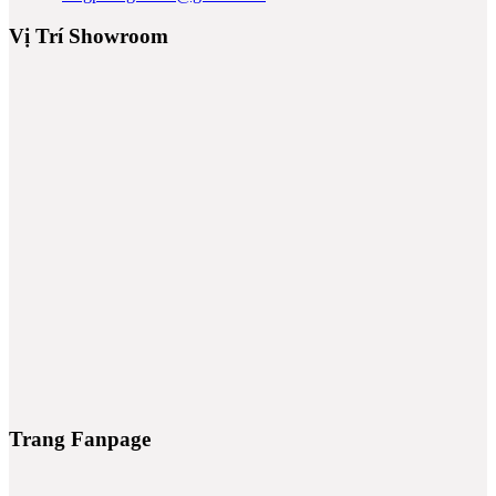
Vị Trí Showroom
ş
iriş
Trang Fanpage