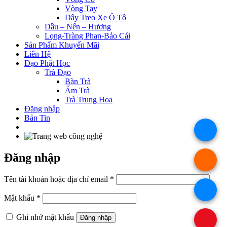
Vòng Tay
Dây Treo Xe Ô Tô
Dầu – Nến – Hương
Lọng-Tràng Phan-Bảo Cái
Sản Phẩm Khuyến Mãi
Liên Hệ
Đạo Phật Học
Trà Đạo
Bàn Trà
Ấm Trà
Trà Trung Hoa
Đăng nhập
Bản Tin
.
Đăng nhập
.
Bắt
Tên tài khoản hoặc địa chỉ email
*
buộc
.
Bắt
Mật khẩu
*
buộc
Ghi nhớ mật khẩu
Đăng nhập
.