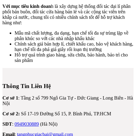
Với mục tiêu kinh doan
h là xây dựng hệ thống đối tác đại lí phân
phối bán buôn, đối tác cửa hàng bán lẻ và các cộng tác viên trên
khắp cả nước, chung tôi có nhiều chính sách tốt để hỗ trợ khách
hàng như:
Mẫu mã chất lượng, đa dạng, hạn chế tối đa sự trùng lặp về
phân khúc so với các nhà nhập khẩu khác
Chính sách giá bán hợp lí, chiết khấu cao, bảo vệ khách hàng,
hạn chế tối đa phá giá giây rối loạn thị trường
Hỗ trợ quá trình giao hàng, sửa chữa, bảo hành, bảo trì cho
m
sản phẩm
Thông Tin Liên Hệ
Cơ sở 1
: Tầng 2 số 799 Ngô Gia Tự - Đức Giang - Long Biên - Hà
Nội
Cơ sở 2:
Số 17-19 Đường Số 15, P. Bình Phú, TP.HCM
SĐT
:
0949030889
(Hà Nội)
Email
:
tangphucgiacbai@gmail.com