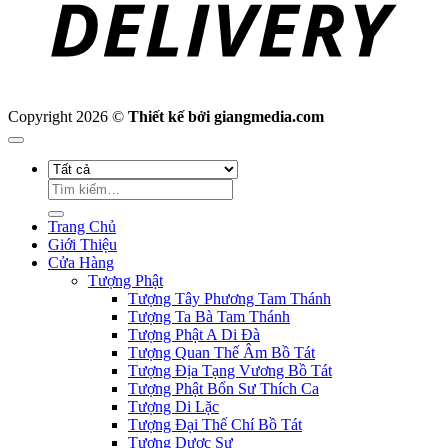
Copyright 2026 ©
Thiết kế bởi giangmedia.com
Tìm
kiếm:
Trang Chủ
Giới Thiệu
Cửa Hàng
Tượng Phật
Tượng Tây Phương Tam Thánh
Tượng Ta Bà Tam Thánh
Tượng Phật A Di Đà
Tượng Quan Thế Âm Bồ Tát
Tượng Địa Tạng Vương Bồ Tát
Tượng Phật Bổn Sư Thích Ca
Tượng Di Lặc
Tượng Đại Thế Chí Bồ Tát
Tượng Dược Sư