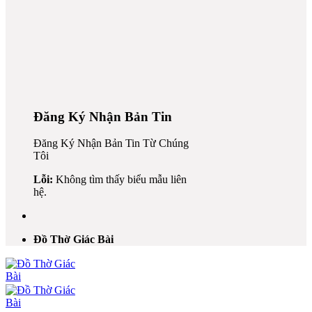
Đăng Ký Nhận Bản Tin
Đăng Ký Nhận Bản Tin Từ Chúng
Tôi
al
Lỗi:
Không tìm thấy biểu mẫu liên
l
hệ.
l
al
Đồ Thờ Giác Bài
l
l