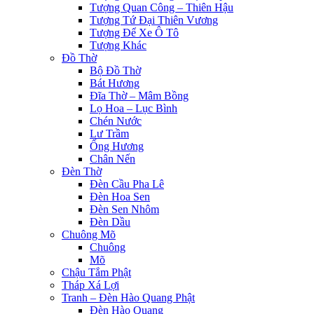
leri
Tượng Quan Công – Thiên Hậu
Tượng Tứ Đại Thiên Vương
al
Tượng Để Xe Ô Tô
Tượng Khác
l
Đồ Thờ
Bộ Đồ Thờ
al
Bát Hương
Đĩa Thờ – Mâm Bồng
l
Lọ Hoa – Lục Bình
Chén Nước
l
Lư Trầm
l
Ống Hương
Chân Nến
l
Đèn Thờ
Đèn Cầu Pha Lê
l
Đèn Hoa Sen
Đèn Sen Nhôm
l
Đèn Dầu
Chuông Mõ
l
Chuông
Mõ
l
Chậu Tắm Phật
Tháp Xá Lợi
l
Tranh – Đèn Hào Quang Phật
Đèn Hào Quang
l