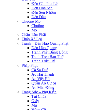
Đèn Cầu Pha Lê
Đèn Hoa Sen
Đèn Sen Nhôm
Đèn Dầu
Chuông Mõ
Chuông
Mõ
Chậu Tắm Phật
Tháp Xá Lợi
Tranh – Đèn Hào Quang Phật
Đèn Hào Quang
Tranh Phật Bằng Đồng
Tranh Treo Ban Thờ
Tranh Trúc Chỉ
Pháp Phục
Cà Sa Duệ
Áo Hải Thanh
Áo Việt Hải
Quần Áo Cư Sĩ
Áo Mùa Đông
Trang Sức – Phụ Kiện
Túi Chùa
Giầy
Mũ
Vòng Cổ