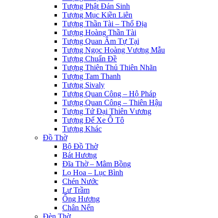
Tượng Phật Đản Sinh
Tượng Mục Kiền Liên
Tượng Thần Tài – Thổ Địa
Tượng Hoàng Thần Tài
Tượng Quan Âm Tự Tại
Tượng Ngọc Hoàng Vương Mẫu
Tượng Chuẩn Đề
Tượng Thiên Thủ Thiên Nhãn
Tượng Tam Thanh
Tượng Sivaly
Tượng Quan Công – Hộ Pháp
Tượng Quan Công – Thiên Hậu
Tượng Tứ Đại Thiên Vương
Tượng Để Xe Ô Tô
Tượng Khác
Đồ Thờ
Bộ Đồ Thờ
Bát Hương
Đĩa Thờ – Mâm Bồng
Lọ Hoa – Lục Bình
Chén Nước
Lư Trầm
Ống Hương
Chân Nến
Đèn Thờ