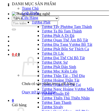
DANH MỤC SẢN PHẨM
Trang Chủ
Giới Thiệu
l
Cửa Hàng
Tượng Phật
Tìm
l
Tượng Tây Phương Tam Thánh
kiếm:
Tượng Ta Bà Tam Thánh
Tượng Phật A Di Đà
Tượng Quan Thế Âm Bồ Tát
l
Tượng Địa Tạng Vương Bồ Tát
Tượng Phật Bổn Sư Thích Ca
l
Tượng Di Lặc
0
₫
0
l
Tượng Đại Thế Chí Bồ Tát
Tượng Dược Sư
l
Tượng Phật Đản Sinh
Tượng Mục Kiền Liên
l
Tượng Thần Tài – Thổ Địa
Tượng Hoàng Thần Tài
l
Chưa có sản phẩm trong giỏ hàng.
Tượng Quan Âm Tự Tại
Tượng Ngọc Hoàng Vương Mẫu
l
Quay trở lại cửa hàng
Tượng Chuẩn Đề
Tượng Thiên Thủ Thiên Nhãn
l
0
Tượng Tam Thanh
Giỏ hàng
Tượng Sivaly
l