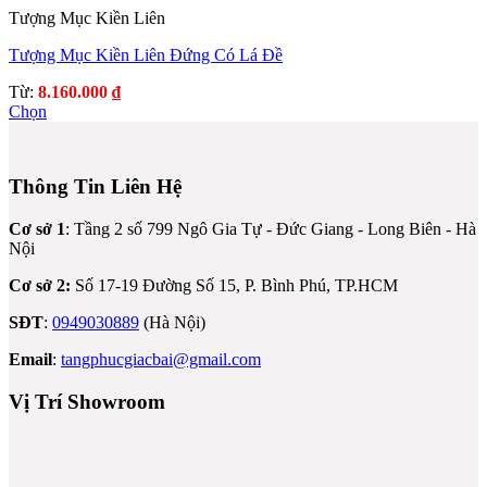
Tượng Mục Kiền Liên
Tượng Mục Kiền Liên Đứng Có Lá Đề
Từ:
8.160.000
₫
Chọn
Sản
phẩm
này
Thông Tin Liên Hệ
có
nhiều
biến
Cơ sở 1
: Tầng 2 số 799 Ngô Gia Tự - Đức Giang - Long Biên - Hà
thể.
Nội
Các
Cơ sở 2:
Số 17-19 Đường Số 15, P. Bình Phú, TP.HCM
tùy
chọn
SĐT
:
0949030889
(Hà Nội)
có
thể
Email
:
tangphucgiacbai@gmail.com
được
chọn
Vị Trí Showroom
trên
trang
sản
phẩm