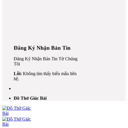
Đăng Ký Nhận Bản Tin
Đăng Ký Nhận Bản Tin Từ Chúng
Tôi
al
Lỗi:
Không tìm thấy biểu mẫu liên
l
hệ.
l
al
Đồ Thờ Giác Bài
l
l