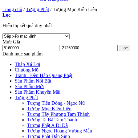
l
Trang chủ
/
Tượng Phật
/
Tượng Mục Kiền Liên
Lọc
l
Hiển thị kết quả duy nhất
Mức Giá
Giá
Giá
Lọc
tối
tối
Danh mục sản phẩm
thiểu
đa
Tháp Xá Lợi
Chuông Mõ
Tranh - Đèn Hào Quang Phật
Sản Phẩm Nổi Bật
Sản Phẩm Mới
u
Sản Phẩm Khuyến Mãi
Tượng Phật
u
Tượng Tiên Đồng - Ngọc Nữ
Tượng Mục Kiền Liên
u
Tượng Tây Phương Tam Thánh
Tượng Ta Bà Tam Thánh
u
Tượng Phật A Di Đà
Tượng Ngọc Hoàng Vương Mẫu
mp3 downloader
Tượng Phật Đản Sinh