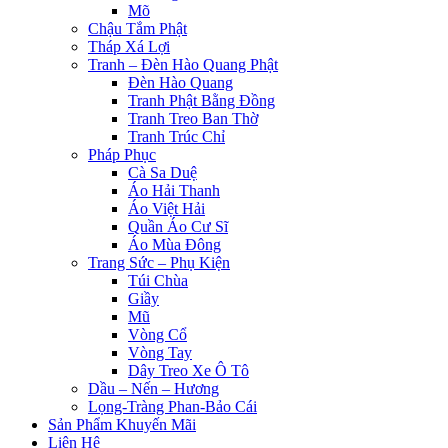
Mõ
Chậu Tắm Phật
Tháp Xá Lợi
Tranh – Đèn Hào Quang Phật
Đèn Hào Quang
Tranh Phật Bằng Đồng
Tranh Treo Ban Thờ
Tranh Trúc Chỉ
Pháp Phục
Cà Sa Duệ
Áo Hải Thanh
Áo Việt Hải
Quần Áo Cư Sĩ
Áo Mùa Đông
Trang Sức – Phụ Kiện
Túi Chùa
Giầy
Mũ
Vòng Cổ
Vòng Tay
Dây Treo Xe Ô Tô
Dầu – Nến – Hương
Lọng-Tràng Phan-Bảo Cái
Sản Phẩm Khuyến Mãi
Liên Hệ