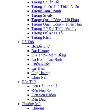
Tượng Chuẩn Đề
Tượng Thiên Thủ Thiên Nhãn
Tượng Tam Thanh
Tượng Sivaly
Tượng Quan Công – Hộ Pháp
Tượng Quan Công – Thiên Hậu
Tượng Tứ Đại Thiên Vương
Tượng Để Xe Ô Tô
Tượng Khác
Đồ Thờ
Bộ Đồ Thờ
Bát Hương
Đĩa Thờ – Mâm Bồng
Lọ Hoa – Lục Bình
Chén Nước
Lư Trầm
Ống Hương
Chân Nến
Đèn Thờ
Đèn Cầu Pha Lê
Đèn Hoa Sen
Đèn Sen Nhôm
Đèn Dầu
Chuông Mõ
Chuông