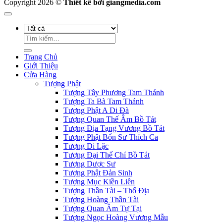
Copyright 2026 ©
Thiết kế bởi giangmedia.com
Tìm
kiếm:
Trang Chủ
Giới Thiệu
Cửa Hàng
Tượng Phật
Tượng Tây Phương Tam Thánh
Tượng Ta Bà Tam Thánh
Tượng Phật A Di Đà
Tượng Quan Thế Âm Bồ Tát
Tượng Địa Tạng Vương Bồ Tát
Tượng Phật Bổn Sư Thích Ca
Tượng Di Lặc
Tượng Đại Thế Chí Bồ Tát
Tượng Dược Sư
Tượng Phật Đản Sinh
Tượng Mục Kiền Liên
Tượng Thần Tài – Thổ Địa
Tượng Hoàng Thần Tài
Tượng Quan Âm Tự Tại
Tượng Ngọc Hoàng Vương Mẫu