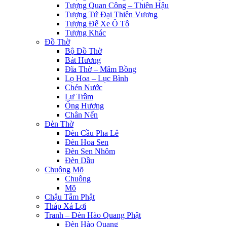
leri
Tượng Quan Công – Thiên Hậu
Tượng Tứ Đại Thiên Vương
al
Tượng Để Xe Ô Tô
Tượng Khác
l
Đồ Thờ
Bộ Đồ Thờ
al
Bát Hương
Đĩa Thờ – Mâm Bồng
l
Lọ Hoa – Lục Bình
Chén Nước
l
Lư Trầm
l
Ống Hương
Chân Nến
l
Đèn Thờ
Đèn Cầu Pha Lê
l
Đèn Hoa Sen
Đèn Sen Nhôm
l
Đèn Dầu
Chuông Mõ
l
Chuông
Mõ
l
Chậu Tắm Phật
Tháp Xá Lợi
l
Tranh – Đèn Hào Quang Phật
Đèn Hào Quang
l