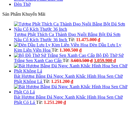
Đèn Thờ
Sản Phẩm Khuyến Mãi
ş
Tượng Phật Thích Ca Thành Đạo Ngồi Bằng Bột Đá Sơn
Nâu Cổ Kích Thước 36 Inch
Từ:
11.475.000
₫
Đèn Dầu Lưu Ly
Kim Liên Viền Hoa
Từ:
1.300.500
₫
iriş
Bộ Đồ Thờ Sứ
Giá
Giá
Trắng Sen Xanh Cao Cấp
Từ:
3.603.500
₫
3.059.900
₫
gốc
hiện
là:
tại
3.603.500 ₫.
là:
Bát Hương Bằng Đá Ngọc Xanh Khắc Hình Hoa Sen Chữ
3.059.9
Phật Không Lá
Từ:
1.251.200
₫
Bát Hương Bằng Đá Ngọc Xanh Khắc Hình Hoa Sen Chữ
Phật Có Lá
Từ:
1.251.200
₫