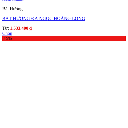
Bát Hương
BÁT HƯƠNG ĐÁ NGỌC HOÀNG LONG
Từ:
1.533.400
₫
Chọn
Sản
-15%
phẩm
này
có
nhiều
biến
thể.
Các
tùy
chọn
có
thể
được
chọn
trên
trang
sản
phẩm