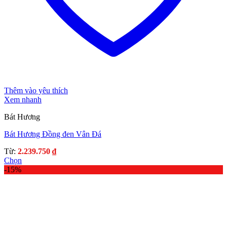
Thêm vào yêu thích
Xem nhanh
Bát Hương
Bát Hương Đồng đen Vân Đá
Từ:
2.239.750
₫
Chọn
Sản
-15%
phẩm
này
có
nhiều
biến
thể.