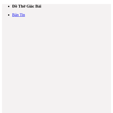
Bỏ
Đồ Thờ Giác Bài
qua
Bản Tin
nội
dung