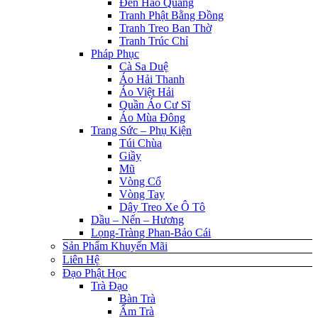
Đèn Hào Quang
Tranh Phật Bằng Đồng
Tranh Treo Ban Thờ
Tranh Trúc Chỉ
Pháp Phục
Cà Sa Duệ
Áo Hải Thanh
Áo Việt Hải
Quần Áo Cư Sĩ
Áo Mùa Đông
Trang Sức – Phụ Kiện
Túi Chùa
Giầy
Mũ
Vòng Cổ
Vòng Tay
Dây Treo Xe Ô Tô
Dầu – Nến – Hương
Lọng-Tràng Phan-Bảo Cái
Sản Phẩm Khuyến Mãi
Liên Hệ
Đạo Phật Học
Trà Đạo
Bàn Trà
Ấm Trà