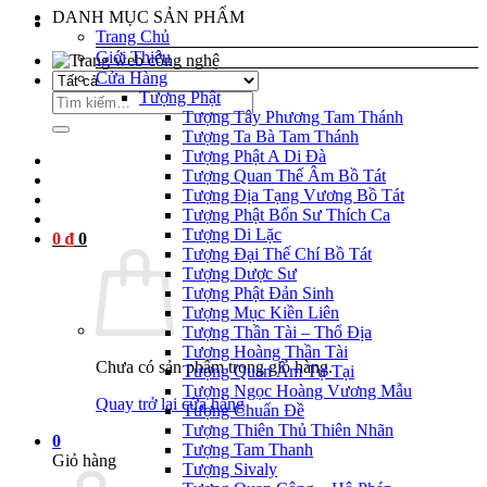
DANH MỤC SẢN PHẨM
Trang Chủ
Giới Thiệu
Cửa Hàng
Tượng Phật
Tìm
Tượng Tây Phương Tam Thánh
kiếm:
Tượng Ta Bà Tam Thánh
Tượng Phật A Di Đà
Tượng Quan Thế Âm Bồ Tát
Tượng Địa Tạng Vương Bồ Tát
Tượng Phật Bổn Sư Thích Ca
Tượng Di Lặc
0
₫
0
Tượng Đại Thế Chí Bồ Tát
Tượng Dược Sư
Tượng Phật Đản Sinh
Tượng Mục Kiền Liên
Tượng Thần Tài – Thổ Địa
Tượng Hoàng Thần Tài
Chưa có sản phẩm trong giỏ hàng.
Tượng Quan Âm Tự Tại
Tượng Ngọc Hoàng Vương Mẫu
Quay trở lại cửa hàng
Tượng Chuẩn Đề
Tượng Thiên Thủ Thiên Nhãn
0
Tượng Tam Thanh
Giỏ hàng
Tượng Sivaly