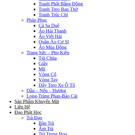
Tranh Phật Bằng Đồng
Tranh Treo Ban Thờ
Tranh Trúc Chỉ
Pháp Phục
Cà Sa Duệ
Áo Hải Thanh
Áo Việt Hải
Quần Áo Cư Sĩ
Áo Mùa Đông
Trang Sức – Phụ Kiện
Túi Chùa
Giầy
Mũ
Vòng Cổ
Vòng Tay
Dây Treo Xe Ô Tô
Dầu – Nến – Hương
Lọng-Tràng Phan-Bảo Cái
Sản Phẩm Khuyến Mãi
Liên Hệ
Đạo Phật Học
Trà Đạo
Bàn Trà
Ấm Trà
Trà Trung Hoa