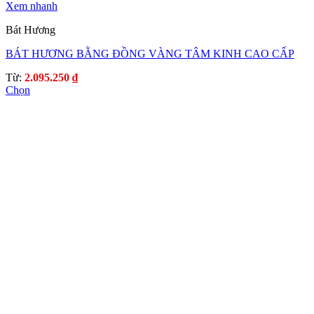
Xem nhanh
Bát Hương
BÁT HƯƠNG BẰNG ĐỒNG VÀNG TÂM KINH CAO CẤP
Từ:
2.095.250
₫
Chọn
Sản
phẩm
này
có
nhiều
biến
thể.
Các
tùy
chọn
có
thể
được
chọn
trên
trang
sản