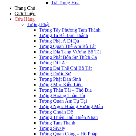
Trà Trung Hoa
Trang Chủ
Giới Thiệu
Cửa Hàng
Tượng Phật
Tượng Tây Phương Tam Thánh
Tượng Ta Bà Tam Thánh
Tượng Phật A Di Đà
Tượng Quan Thế Âm Bồ Tát
Tượng Địa Tạng Vương Bồ Tát
Tượng Phật Bổn Sư Thích Ca
Tượng Di Lặc
Tượng Đại Thế Chí Bồ Tát
Tượng Dược Sư
Tượng Phật Đản Sinh
Tượng Mục Kiền Liên
Tượng Thần Tài – Thổ Địa
Tượng Hoàng Thần Tài
Tượng Quan Âm Tự Tại
Tượng Ngọc Hoàng Vương Mẫu
Tượng Chuẩn Đề
Tượng Thiên Thủ Thiên Nhãn
Tượng Tam Thanh
Tượng Sivaly
Tượng Quan Công – Hộ Pháp