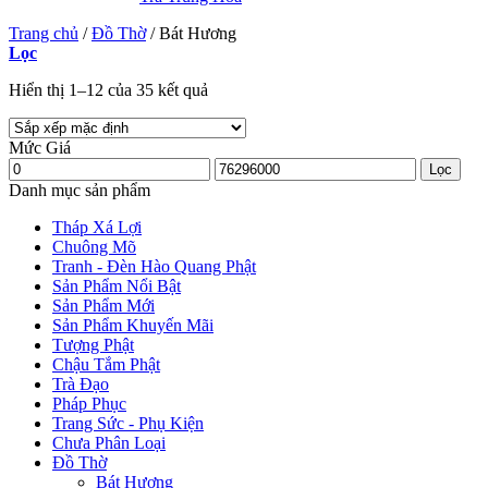
Trang chủ
/
Đồ Thờ
/
Bát Hương
Lọc
Hiển thị 1–12 của 35 kết quả
Mức Giá
Giá
Giá
Lọc
tối
tối
Danh mục sản phẩm
thiểu
đa
Tháp Xá Lợi
Chuông Mõ
Tranh - Đèn Hào Quang Phật
Sản Phẩm Nổi Bật
Sản Phẩm Mới
ader
Sản Phẩm Khuyến Mãi
Tượng Phật
Chậu Tắm Phật
Trà Đạo
Pháp Phục
Trang Sức - Phụ Kiện
Chưa Phân Loại
Đồ Thờ
Bát Hương