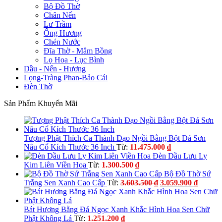
Bộ Đồ Thờ
Chân Nến
Lư Trầm
Ống Hương
Chén Nước
Đĩa Thờ - Mâm Bồng
Lọ Hoa - Lục Bình
Dầu - Nến - Hương
Lọng-Tràng Phan-Bảo Cái
Đèn Thờ
Sản Phẩm Khuyến Mãi
Tượng Phật Thích Ca Thành Đạo Ngồi Bằng Bột Đá Sơn
Nâu Cổ Kích Thước 36 Inch
Từ:
11.475.000
₫
Đèn Dầu Lưu Ly
Kim Liên Viền Hoa
Từ:
1.300.500
₫
Bộ Đồ Thờ Sứ
Giá
Giá
Trắng Sen Xanh Cao Cấp
Từ:
3.603.500
₫
3.059.900
₫
gốc
hiện
là:
tại
3.603.500 ₫.
là:
Bát Hương Bằng Đá Ngọc Xanh Khắc Hình Hoa Sen Chữ
3.059.9
Phật Không Lá
Từ:
1.251.200
₫