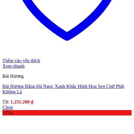
Thêm vào yêu thích
Xem nhanh
Bát Hương
Bát Hương Bằng Đá Ngọc Xanh Khắc Hình Hoa Sen Chữ Phật
Không Lá
Từ:
1.251.200
₫
Chọn
Sản
-15%
phẩm
này
có
nhiều