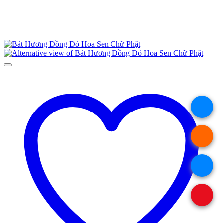
.
.
.
.