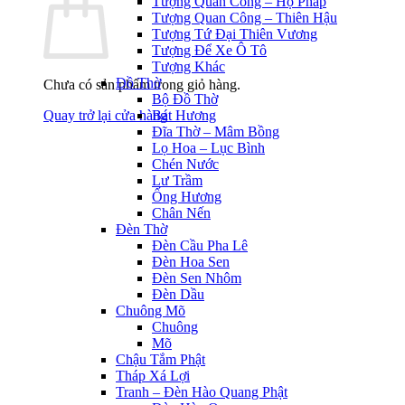
Tượng Quan Công – Hộ Pháp
Tượng Quan Công – Thiên Hậu
Tượng Tứ Đại Thiên Vương
Tượng Để Xe Ô Tô
Tượng Khác
Đồ Thờ
Chưa có sản phẩm trong giỏ hàng.
Bộ Đồ Thờ
Quay trở lại cửa hàng
Bát Hương
Đĩa Thờ – Mâm Bồng
Lọ Hoa – Lục Bình
Chén Nước
Lư Trầm
Ống Hương
Chân Nến
Đèn Thờ
Đèn Cầu Pha Lê
Đèn Hoa Sen
Đèn Sen Nhôm
Đèn Dầu
Chuông Mõ
Chuông
Mõ
Chậu Tắm Phật
Tháp Xá Lợi
Tranh – Đèn Hào Quang Phật