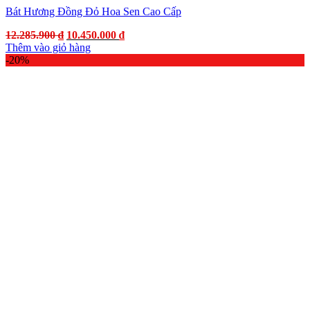
Bát Hương Đồng Đỏ Hoa Sen Cao Cấp
Giá
Giá
12.285.900
₫
10.450.000
₫
gốc
hiện
Thêm vào giỏ hàng
là:
tại
-20%
12.285.900 ₫.
là:
10.450.000 ₫.