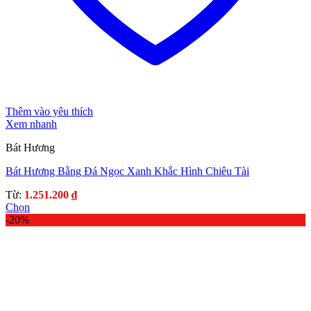
Thêm vào yêu thích
Xem nhanh
Bát Hương
Bát Hương Bằng Đá Ngọc Xanh Khắc Hình Chiêu Tài
Từ:
1.251.200
₫
Chọn
Sản
-20%
phẩm
này
có
nhiều
biến
thể.
Các