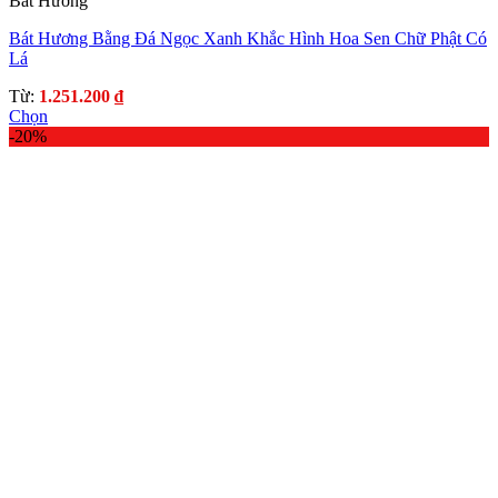
Bát Hương
Bát Hương Bằng Đá Ngọc Xanh Khắc Hình Hoa Sen Chữ Phật Có
Lá
Từ:
1.251.200
₫
Chọn
Sản
-20%
phẩm
này
có
nhiều
biến
thể.
Các
tùy
chọn
có
thể
được
chọn
trên
trang
sản
phẩm