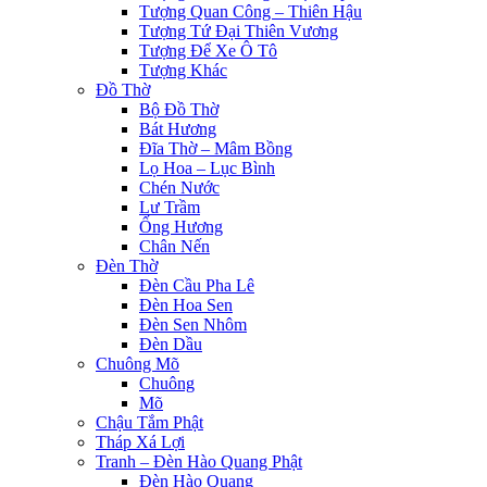
Tượng Quan Công – Thiên Hậu
Tượng Tứ Đại Thiên Vương
Tượng Để Xe Ô Tô
Tượng Khác
Đồ Thờ
Bộ Đồ Thờ
Bát Hương
Đĩa Thờ – Mâm Bồng
Lọ Hoa – Lục Bình
Chén Nước
Lư Trầm
Ống Hương
Chân Nến
Đèn Thờ
Đèn Cầu Pha Lê
Đèn Hoa Sen
Đèn Sen Nhôm
Đèn Dầu
Chuông Mõ
Chuông
Mõ
Chậu Tắm Phật
Tháp Xá Lợi
Tranh – Đèn Hào Quang Phật
Đèn Hào Quang