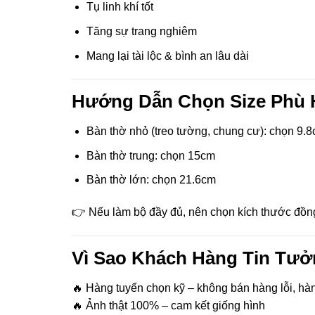
Tụ linh khí tốt
ink panel
Tăng sự trang nghiêm
Mang lại tài lộc & bình an lâu dài
ink panel
ink panel
Hướng Dẫn Chọn Size Phù
ink panel
Bàn thờ nhỏ (treo tường, chung cư): chọn 9.
ink panel
Bàn thờ trung: chọn 15cm
Bàn thờ lớn: chọn 21.6cm
ink panel
👉 Nếu làm bộ đầy đủ, nên chọn kích thước đồn
ink panel
ink panel
Vì Sao Khách Hàng Tin Tưở
 Oku
🔥 Hàng tuyển chọn kỹ – không bán hàng lỗi, h
🔥 Ảnh thật 100% – cam kết giống hình