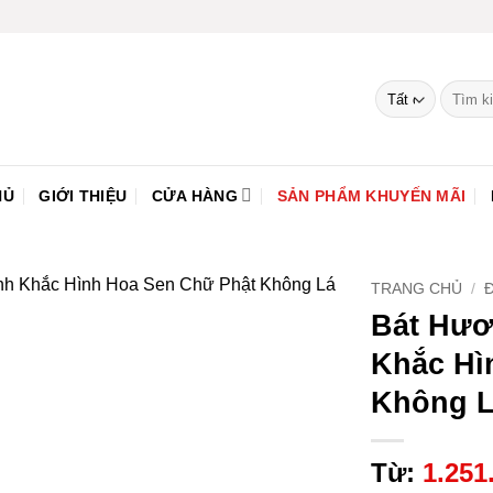
Tìm
kiếm:
HỦ
GIỚI THIỆU
CỬA HÀNG
SẢN PHẨM KHUYẾN MÃI
TRANG CHỦ
/
Bát Hươ
Thêm
Khắc Hì
vào
yêu
Không 
thích
Từ:
1.251