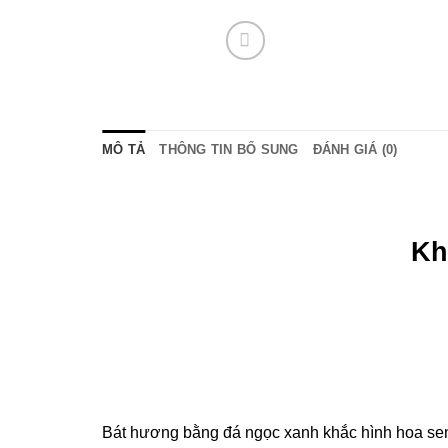
ink Panel
ink panel
nk satın al
MÔ TẢ
THÔNG TIN BỔ SUNG
ĐÁNH GIÁ (0)
ink Panel
ink
Kh
ink panel
 oku
ink panel
ink panel
Bát hương bằng đá ngọc xanh khắc hình hoa sen 
nati