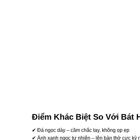
ink panel
ink panel
ink panel
ink panel
ink panel
ink panel
ink panel
ink panel
Điểm Khác Biệt So Với Bá
ink panel
✔ Đá ngọc dày – cầm chắc tay, không ọp ẹp
ink panel
✔ Ánh xanh ngọc tự nhiên – lên bàn thờ cực kỳ n