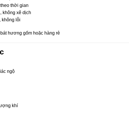
heo thời gian
, không xê dịch
 không lỗi
 bát hương gốm hoặc hàng rẻ
c
giác ngộ
vượng khí