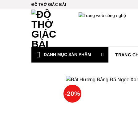
Bỏ
ink
ĐỒ THỜ GIÁC BÀI
qua
ink
nội
dung
ink
ink
DANH MỤC SẢN PHẨM
TRANG C
ink panel
ink
ink
-20%
ink Panel
ink Panel
ink Panel