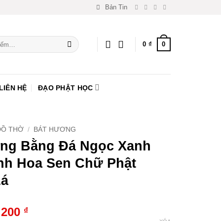
Bản Tin
0
0
₫
LIÊN HỆ
ĐẠO PHẬT HỌC
ĐỒ THỜ
/
BÁT HƯƠNG
ng Bằng Đá Ngọc Xanh
nh Hoa Sen Chữ Phật
Lá
.200
₫