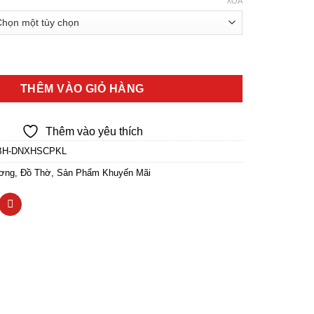
XÓA
 Đá Ngọc Xanh Khắc Hình Hoa Sen Chữ Phật Không Lá số lượng
THÊM VÀO GIỎ HÀNG
Thêm vào yêu thích
BH-DNXHSCPKL
ơng
,
Đồ Thờ
,
Sản Phẩm Khuyến Mãi