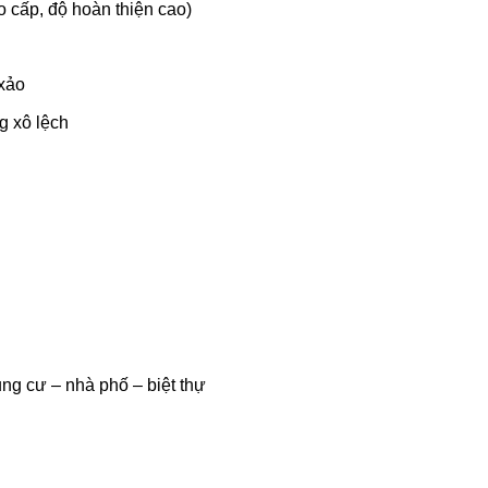
o cấp, độ hoàn thiện cao)
 xảo
g xô lệch
ng cư – nhà phố – biệt thự