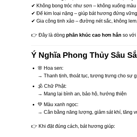
✔ Không bong tróc như sơn – không xuống màu t
ink panel
✔ Đế kim loại nặng – giúp bát hương đứng vững
✔ Gia công tinh xảo – đường nét sắc, không lem,
ink panel
👉 Đây là dòng
phân khúc cao hơn hẳn
so với
ink panel
ink panel
Ý Nghĩa Phong Thủy Sâu Sắ
ink panel
🌸 Hoa sen:
→ Thanh tịnh, thoát tục, tượng trưng cho sự 
ink panel
🕉 Chữ Phật:
ink panel
→ Mang lại bình an, bảo hộ, hướng thiện
💚 Màu xanh ngọc:
ink panel
→ Cân bằng năng lượng, giảm sát khí, tăng 
ink panel
👉 Khi đặt đúng cách, bát hương giúp:
ink panel