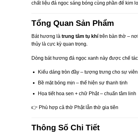
chất liệu đá ngọc sáng bóng cùng phần đế kim l
ink panel
Tổng Quan Sản Phẩm
ink panel
Bát hương là
trung tâm tụ khí
trên bàn thờ – nơi
ink panel
thủy là cực kỳ quan trọng.
ink panel
Dòng bát hương đá ngọc xanh này được chế tác
ink panel
Kiểu dáng tròn đầy – tượng trưng cho sự viê
Bề mặt bóng mịn – thể hiện sự thanh tịnh
ink panel
Họa tiết hoa sen + chữ Phật – chuẩn tâm linh
ink panel
👉 Phù hợp cả thờ Phật lẫn thờ gia tiên
ink panel
Thông Số Chi Tiết
ink panel