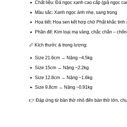
ink panel
Chất liệu: Đá ngọc xanh cao cấp (giả ngọc ca
Màu sắc: Xanh ngọc ánh nhẹ, sang trọng
ink panel
Họa tiết: Hoa sen kết hợp chữ Phật khắc tinh
ink panel
Phần đế: Kim loại mạ vàng, chắc chắn – chốn
ink panel
📏 Kích thước & trọng lượng:
ink panel
Size 21.6cm → Nặng ~4.5kg
ink panel
Size 15cm → Nặng ~2.2kg
Size 12.8cm → Nặng ~1.6kg
ink panel
Size 9.8cm → Nặng ~0.91kg
ink panel
👉 Đáp ứng từ bàn thờ nhỏ đến bàn thờ lớn, chu
ink panel
ink panel