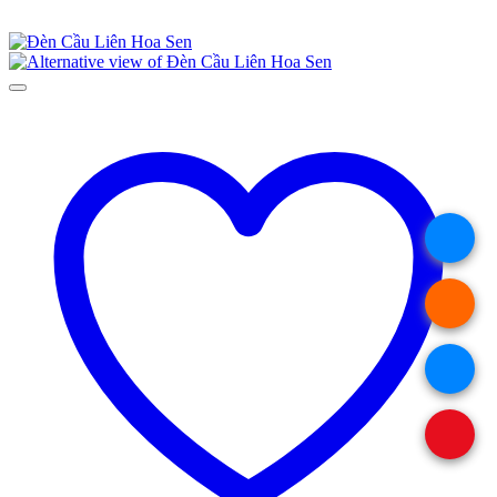
.
.
.
.