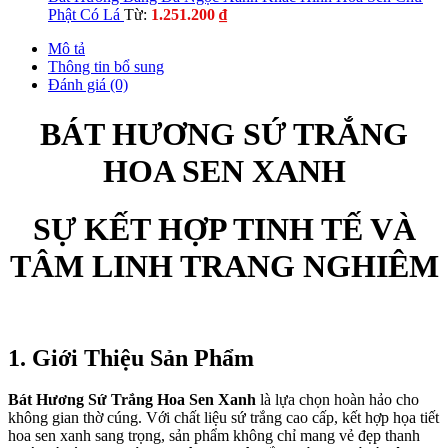
Phật Có Lá
Từ:
1.251.200
₫
Mô tả
Thông tin bổ sung
Đánh giá (0)
BÁT HƯƠNG SỨ TRẮNG
HOA SEN XANH
SỰ KẾT HỢP TINH TẾ VÀ
TÂM LINH TRANG NGHIÊM
1. Giới Thiệu Sản Phẩm
Bát Hương Sứ Trắng Hoa Sen Xanh
là lựa chọn hoàn hảo cho
không gian thờ cúng. Với chất liệu sứ trắng cao cấp, kết hợp họa tiết
hoa sen xanh sang trọng, sản phẩm không chỉ mang vẻ đẹp thanh