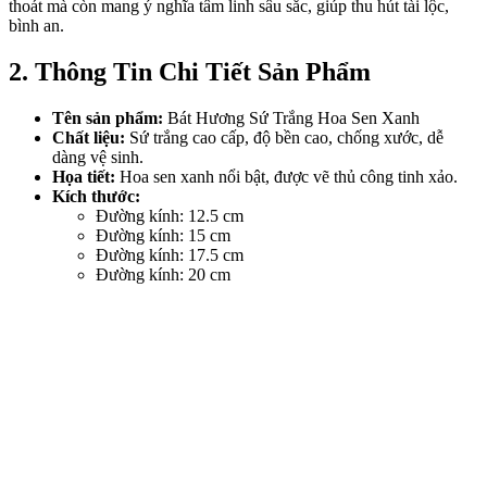
thoát mà còn mang ý nghĩa tâm linh sâu sắc, giúp thu hút tài lộc,
bình an.
2. Thông Tin Chi Tiết Sản Phẩm
Tên sản phẩm:
Bát Hương Sứ Trắng Hoa Sen Xanh
Chất liệu:
Sứ trắng cao cấp, độ bền cao, chống xước, dễ
dàng vệ sinh.
Họa tiết:
Hoa sen xanh nổi bật, được vẽ thủ công tinh xảo.
Kích thước:
Đường kính: 12.5 cm
Đường kính: 15 cm
Đường kính: 17.5 cm
Đường kính: 20 cm