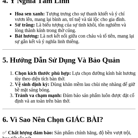
4. Ý Nghĩa Tâm Linh
Hoa sen xanh:
Tượng trưng cho sự thanh khiết và ý chí
vươn lên, mang lại bình an, trí tuệ và tài lộc cho gia đình.
Sứ trắng:
Là biểu tượng của sự tinh khôi, tôn nghiêm và
lòng thành kính trong thờ cúng.
Bát hương:
Là nơi kết nối giữa con cháu và tổ tiên, mang lại
sự gắn kết và ý nghĩa linh thiêng.
5. Hướng Dẫn Sử Dụng Và Bảo Quản
Chọn kích thước phù hợp:
Lựa chọn đường kính bát hương
tùy theo diện tích bàn thờ.
Vệ sinh định kỳ:
Dùng khăn mềm lau chùi nhẹ nhàng để giữ
bề mặt sáng bóng.
Tránh va chạm mạnh:
Đảm bảo sản phẩm luôn được đặt cố
định và an toàn trên bàn thờ.
6. Vì Sao Nên Chọn GIÁC BÀI?
✅
Chất lượng đảm bảo:
Sản phẩm chính hãng, độ bền vượt trội,