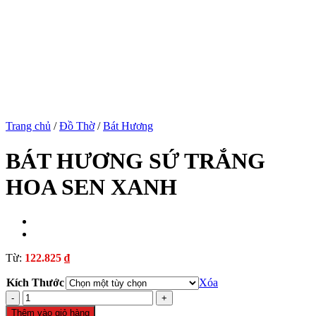
iş
Trang chủ
/
Đồ Thờ
/
Bát Hương
iriş
BÁT HƯƠNG SỨ TRẮNG
HOA SEN XANH
ş
Từ:
122.825
₫
Kích Thước
Xóa
BÁT
HƯƠNG
Thêm vào giỏ hàng