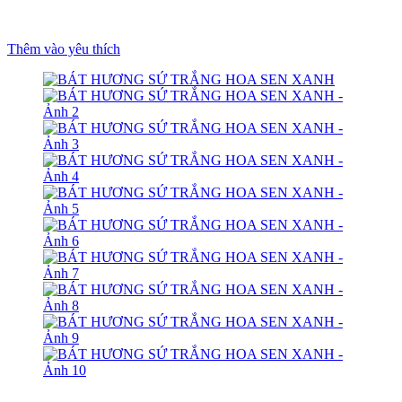
Thêm vào yêu thích
um
t