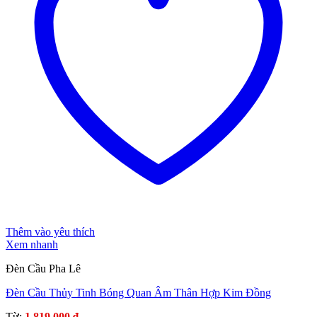
Thêm vào yêu thích
Xem nhanh
Đèn Cầu Pha Lê
Đèn Cầu Thủy Tinh Bóng Quan Âm Thân Hợp Kim Đồng
Từ:
1.819.000
₫