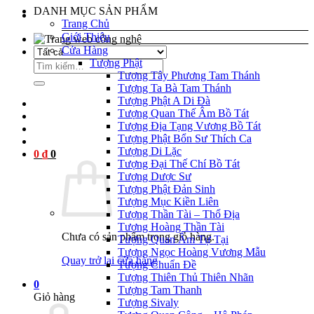
DANH MỤC SẢN PHẨM
Trang Chủ
Giới Thiệu
l
Cửa Hàng
Tượng Phật
Tìm
l
Tượng Tây Phương Tam Thánh
kiếm:
Tượng Ta Bà Tam Thánh
Tượng Phật A Di Đà
Tượng Quan Thế Âm Bồ Tát
l
Tượng Địa Tạng Vương Bồ Tát
Tượng Phật Bổn Sư Thích Ca
l
Tượng Di Lặc
0
₫
0
l
Tượng Đại Thế Chí Bồ Tát
Tượng Dược Sư
l
Tượng Phật Đản Sinh
Tượng Mục Kiền Liên
l
Tượng Thần Tài – Thổ Địa
Tượng Hoàng Thần Tài
l
Chưa có sản phẩm trong giỏ hàng.
Tượng Quan Âm Tự Tại
Tượng Ngọc Hoàng Vương Mẫu
l
Quay trở lại cửa hàng
Tượng Chuẩn Đề
Tượng Thiên Thủ Thiên Nhãn
l
0
Tượng Tam Thanh
Giỏ hàng
Tượng Sivaly
l