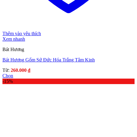
Thêm vào yêu thích
Xem nhanh
Bát Hương
Bát Hương Gốm Sứ Đức Hóa Trắng Tâm Kinh
Từ:
260.000
₫
Chọn
Sản
-15%
phẩm
này
có
nhiều
biến
thể.
Các
tùy
chọn
có