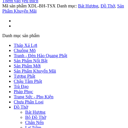
Thêm vào yêu thích
Mã sản phẩm
XDL-BH-TSX
Danh mục:
Bát Hương
,
Đồ Thờ
,
Sản
Phẩm Khuyến Mãi
Danh mục sản phẩm
Tháp Xá Lợi
Chuông Mõ
Tranh - Đèn Hào Quang Phật
Sản Phẩm Nổi Bật
Sản Phẩm Mới
Sản Phẩm Khuyến Mãi
Tượng Phật
Chậu Tắm Phật
Trà Đạo
Pháp Phục
Trang Sức - Phụ Kiện
Chưa Phân Loại
Đồ Thờ
Bát Hương
Bộ Đồ Thờ
Chân Nến
Lư Trầm