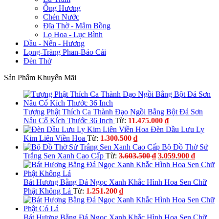
Ống Hương
Chén Nước
Đĩa Thờ - Mâm Bồng
Lọ Hoa - Lục Bình
Dầu - Nến - Hương
Lọng-Tràng Phan-Bảo Cái
Đèn Thờ
Sản Phẩm Khuyến Mãi
Tượng Phật Thích Ca Thành Đạo Ngồi Bằng Bột Đá Sơn
Nâu Cổ Kích Thước 36 Inch
Từ:
11.475.000
₫
Đèn Dầu Lưu Ly
Kim Liên Viền Hoa
Từ:
1.300.500
₫
Bộ Đồ Thờ Sứ
Giá
Giá
Trắng Sen Xanh Cao Cấp
Từ:
3.603.500
₫
3.059.900
₫
gốc
hiện
là:
tại
3.603.500 ₫.
là:
Bát Hương Bằng Đá Ngọc Xanh Khắc Hình Hoa Sen Chữ
3.059.9
Phật Không Lá
Từ:
1.251.200
₫
Bát Hương Bằng Đá Ngọc Xanh Khắc Hình Hoa Sen Chữ