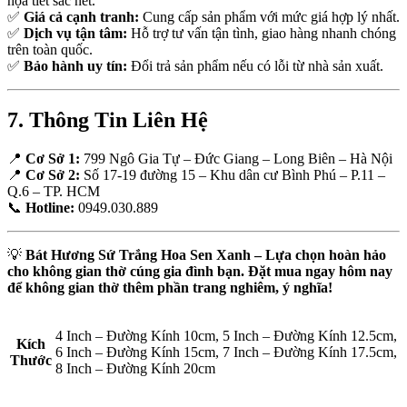
họa tiết sắc nét.
✅
Giá cả cạnh tranh:
Cung cấp sản phẩm với mức giá hợp lý nhất.
✅
Dịch vụ tận tâm:
Hỗ trợ tư vấn tận tình, giao hàng nhanh chóng
trên toàn quốc.
✅
Bảo hành uy tín:
Đổi trả sản phẩm nếu có lỗi từ nhà sản xuất.
7. Thông Tin Liên Hệ
📍
Cơ Sở 1:
799 Ngô Gia Tự – Đức Giang – Long Biên – Hà Nội
📍
Cơ Sở 2:
Số 17-19 đường 15 – Khu dân cư Bình Phú – P.11 –
Q.6 – TP. HCM
📞
Hotline:
0949.030.889
💡
Bát Hương Sứ Trắng Hoa Sen Xanh – Lựa chọn hoàn hảo
cho không gian thờ cúng gia đình bạn. Đặt mua ngay hôm nay
để không gian thờ thêm phần trang nghiêm, ý nghĩa!
4 Inch – Đường Kính 10cm, 5 Inch – Đường Kính 12.5cm,
Kích
6 Inch – Đường Kính 15cm, 7 Inch – Đường Kính 17.5cm,
Thước
8 Inch – Đường Kính 20cm