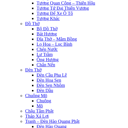
leri
Tượng Quan Công – Thiên Hậu
Tượng Tứ Đại Thiên Vương
 al
Tượng Để Xe Ô Tô
Tượng Khác
l
Đồ Thờ
Bộ Đồ Thờ
 al
Bát Hương
Đĩa Thờ – Mâm Bồng
l
Lọ Hoa – Lục Bình
Chén Nước
l
Lư Trầm
l
Ống Hương
Chân Nến
l
Đèn Thờ
Đèn Cầu Pha Lê
l
Đèn Hoa Sen
Đèn Sen Nhôm
l
Đèn Dầu
Chuông Mõ
l
Chuông
Mõ
l
Chậu Tắm Phật
Tháp Xá Lợi
l
Tranh – Đèn Hào Quang Phật
Đèn Hào Quang
l