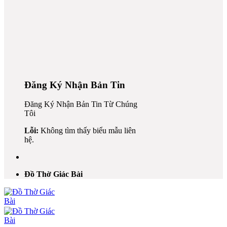
Đăng Ký Nhận Bản Tin
Đăng Ký Nhận Bản Tin Từ Chúng
Tôi
 al
Lỗi:
Không tìm thấy biểu mẫu liên
l
hệ.
l
 al
Đồ Thờ Giác Bài
l
l