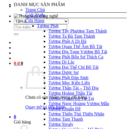
DANH MỤC SẢN PHẨM
Trang Chủ
Giới Thiệu
nel
Cửa Hàng
Tượng Phật
Tìm
nel
Tượng Tây Phương Tam Thánh
kiếm:
Tượng Ta Bà Tam Thánh
Tượng Phật A Di Đà
Tượng Quan Thế Âm Bồ Tát
nel
Tượng Địa Tạng Vương Bồ Tát
Tượng Phật Bổn Sư Thích Ca
nel
Tượng Di Lặc
0
₫
0
nel
Tượng Đại Thế Chí Bồ Tát
Tượng Dược Sư
nel
Tượng Phật Đản Sinh
Tượng Mục Kiền Liên
nel
Tượng Thần Tài – Thổ Địa
Tượng Hoàng Thần Tài
nel
Chưa có sản phẩm trong giỏ hàng.
Tượng Quan Âm Tự Tại
Tượng Ngọc Hoàng Vương Mẫu
nel
Quay trở lại cửa hàng
Tượng Chuẩn Đề
Tượng Thiên Thủ Thiên Nhãn
nel
0
Tượng Tam Thanh
Giỏ hàng
Tượng Sivaly
nel