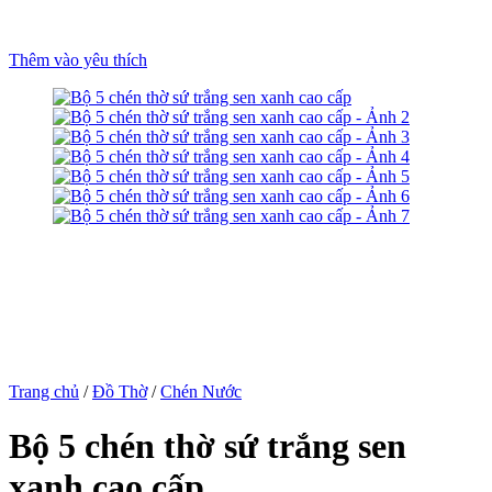
usu
e mp3 downloader
Thêm vào yêu thích
rum
Trang chủ
/
Đồ Thờ
/
Chén Nước
ş
Bộ 5 chén thờ sứ trắng sen
rt
xanh cao cấp