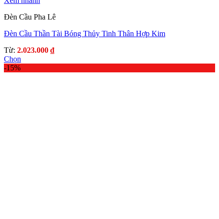
Xem nhanh
Đèn Cầu Pha Lê
Đèn Cầu Thần Tài Bóng Thủy Tinh Thân Hợp Kim
Từ:
2.023.000
₫
Chọn
Sản
-15%
phẩm
này
có
nhiều
biến
thể.
Các
tùy
chọn
có
thể
được
chọn
trên
trang
sản
phẩm