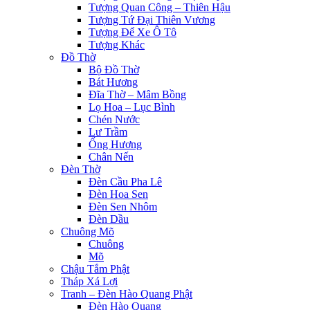
etleri
Tượng Quan Công – Thiên Hậu
Tượng Tứ Đại Thiên Vương
n al
Tượng Để Xe Ô Tô
Tượng Khác
nel
Đồ Thờ
Bộ Đồ Thờ
n al
Bát Hương
Đĩa Thờ – Mâm Bồng
nel
Lọ Hoa – Lục Bình
Chén Nước
nel
Lư Trầm
nel
Ống Hương
Chân Nến
nel
Đèn Thờ
Đèn Cầu Pha Lê
nel
Đèn Hoa Sen
Đèn Sen Nhôm
nel
Đèn Dầu
Chuông Mõ
nel
Chuông
Mõ
nel
Chậu Tắm Phật
Tháp Xá Lợi
nel
Tranh – Đèn Hào Quang Phật
Đèn Hào Quang
nel