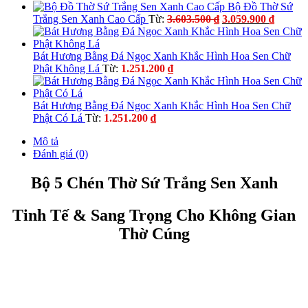
Bộ Đồ Thờ Sứ
Giá
Giá
Trắng Sen Xanh Cao Cấp
Từ:
3.603.500
₫
3.059.900
₫
gốc
hiện
là:
tại
3.603.500 ₫.
là:
Bát Hương Bằng Đá Ngọc Xanh Khắc Hình Hoa Sen Chữ
3.059.9
Phật Không Lá
Từ:
1.251.200
₫
Bát Hương Bằng Đá Ngọc Xanh Khắc Hình Hoa Sen Chữ
Phật Có Lá
Từ:
1.251.200
₫
Mô tả
Đánh giá (0)
Bộ 5 Chén Thờ Sứ Trắng Sen Xanh
Tinh Tế & Sang Trọng Cho Không Gian
Thờ Cúng