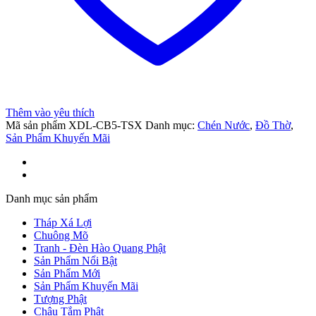
Thêm vào yêu thích
Mã sản phẩm
XDL-CB5-TSX
Danh mục:
Chén Nước
,
Đồ Thờ
,
et
Sản Phẩm Khuyến Mãi
riş
Danh mục sản phẩm
nel
Tháp Xá Lợi
Chuông Mõ
Tranh - Đèn Hào Quang Phật
Sản Phẩm Nổi Bật
Sản Phẩm Mới
Sản Phẩm Khuyến Mãi
Tượng Phật
Chậu Tắm Phật