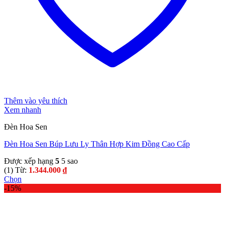
Thêm vào yêu thích
Xem nhanh
Đèn Hoa Sen
Đèn Hoa Sen Búp Lưu Ly Thân Hợp Kim Đồng Cao Cấp
Được xếp hạng
5
5 sao
(1)
Từ:
1.344.000
₫
Chọn
Sản
-15%
phẩm
này
có
nhiều