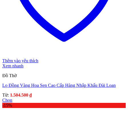
Thêm vào yêu thích
Xem nhanh
Đồ Thờ
Lọ Đồng Vàng Hoa Sen Cao Cấp Hàng Nhập Khẩu Đài Loan
Từ:
1.504.500
₫
Chọn
Sản
-15%
phẩm
này
có
nhiều