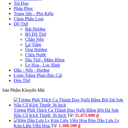
Trà Đạo
Pháp Phục
Trang Sức - Phụ Kiện
Chưa Phân Loại
Đồ Thờ
Bát Hương
Bộ Đồ Thờ
Chân Nến
Lư Trầm
Ống Hương
Chén Nước
Đĩa Thờ - Mâm Bồng
Lọ Hoa - Lục Bình
Dầu - Nến - Hương
Lọng-Tràng Phan-Bảo Cái
Đèn Thờ
Sản Phẩm Khuyến Mãi
Tượng Phật Thích Ca Thành Đạo Ngồi Bằng Bột Đá Sơn
Nâu Cổ Kích Thước 36 Inch
Từ:
11.475.000
₫
Đèn Dầu Lưu Ly
Kim Liên Viền Hoa
Từ:
1.300.500
₫