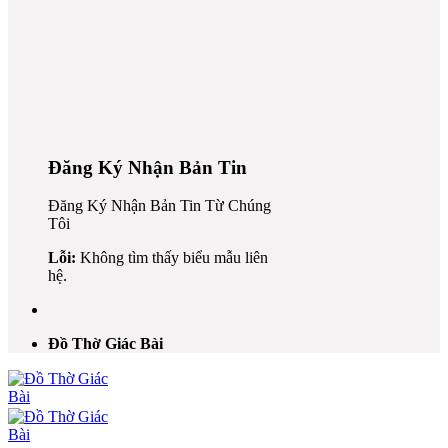
nk
Đăng Ký Nhận Bản Tin
Đăng Ký Nhận Bản Tin Từ Chúng
Tôi
n al
Lỗi:
Không tìm thấy biểu mẫu liên
nel
hệ.
nel
n al
Đồ Thờ Giác Bài
nel
nel