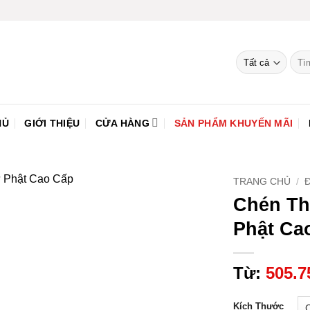
Tìm
kiếm
HỦ
GIỚI THIỆU
CỬA HÀNG
SẢN PHẨM KHUYẾN MÃI
TRANG CHỦ
/
Chén Th
Thêm
Phật Ca
vào
yêu
thích
Từ:
505.
Kích Thước