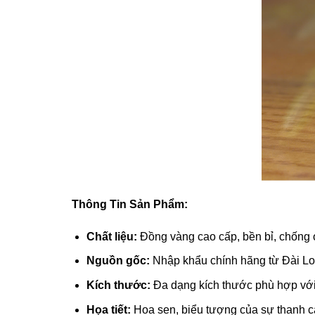
l
l
l
l
l
Thông Tin Sản Phẩm:
l
Chất liệu:
Đồng vàng cao cấp, bền bỉ, chống o
l
Nguồn gốc:
Nhập khẩu chính hãng từ Đài L
Kích thước:
Đa dạng kích thước phù hợp với
l
Họa tiết:
Hoa sen, biểu tượng của sự thanh cao