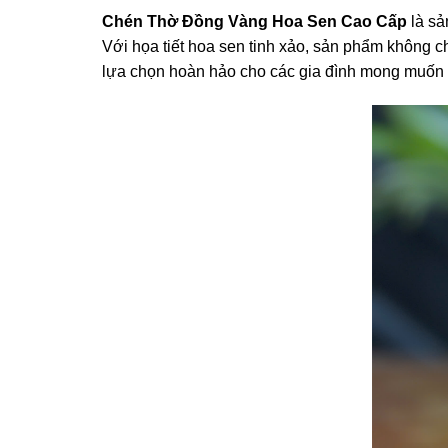
Chén Thờ Đồng Vàng Hoa Sen Cao Cấp
là sả
Với họa tiết hoa sen tinh xảo, sản phẩm không c
lựa chọn hoàn hảo cho các gia đình mong muốn k
 al
el
l
 al
el
l
l