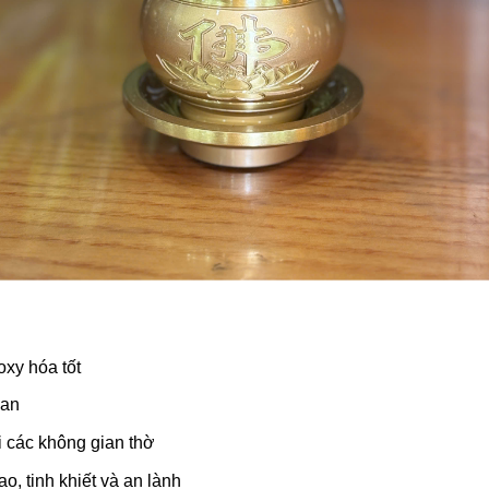
xy hóa tốt
oan
 các không gian thờ
, tinh khiết và an lành