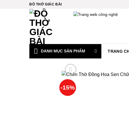
Bỏ
ĐỒ THỜ GIÁC BÀI
qua
nội
dung
DANH MỤC SẢN PHẨM
TRANG C
l
-15%
el