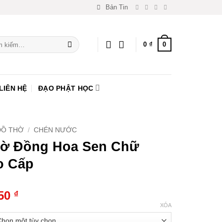
Bản Tin
0
0
₫
:
LIÊN HỆ
ĐẠO PHẬT HỌC
ĐỒ THỜ
/
CHÉN NƯỚC
ờ Đồng Hoa Sen Chữ
o Cấp
750
₫
XÓA