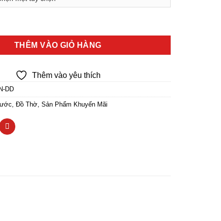
Hoa Sen Chữ Phật Cao Cấp số lượng
THÊM VÀO GIỎ HÀNG
Thêm vào yêu thích
N-DD
Nước
,
Đồ Thờ
,
Sản Phẩm Khuyến Mãi