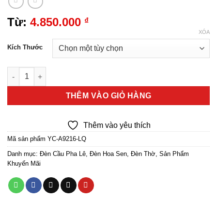
Từ:
4.850.000
₫
XÓA
Kích Thước
Đèn Hoa Sen Bông Cầu Pha Lê Thân Hợp Kim Đồng số lượng
THÊM VÀO GIỎ HÀNG
Thêm vào yêu thích
Mã sản phẩm
YC-A9216-LQ
Danh mục:
Đèn Cầu Pha Lê
,
Đèn Hoa Sen
,
Đèn Thờ
,
Sản Phẩm
Khuyến Mãi