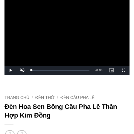
Remaining
-
0:00
Loaded
:
Play
Unmute
Picture-
Fullsc
0%
in-
Picture
TimeР’
TRANG CHỦ
/
ĐÈN THỜ
/
ĐÈN CẦU PHA LÊ
Đèn Hoa Sen Bông Cầu Pha Lê Thân
Hợp Kim Đồng