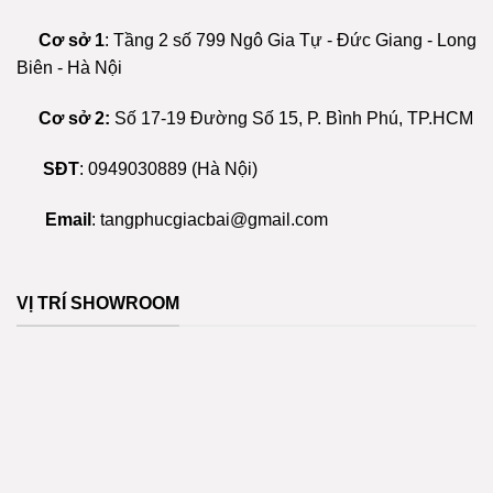
biến
thể.
Cơ sở 1
: Tầng 2 số 799 Ngô Gia Tự - Đức Giang - Long
Các
Biên - Hà Nội
tùy
chọn
Cơ sở 2:
Số 17-19 Đường Số 15, P. Bình Phú, TP.HCM
có
thể
được
SĐT
:
0949030889
(Hà Nội)
chọn
trên
Email
:
tangphucgiacbai@gmail.com
trang
sản
phẩm
VỊ TRÍ SHOWROOM