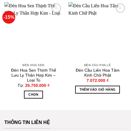
-15%
Thêm
Thêm
vào
vào
yêu
yêu
thích
thích
ĐÈN HOA SEN
ĐÈN CẦU PHA LÊ
Đèn Hoa Sen Thịnh Thế
Đèn Cầu Liên Hoa Tâm
Lưu Ly Thân Hợp Kim –
Kinh Chữ Phật
Loại To
7.072.000
₫
Từ:
26.750.000
₫
THÊM VÀO GIỎ HÀNG
CHỌN
Sản
phẩm
này
có
THÔNG TIN LIÊN HỆ
nhiều