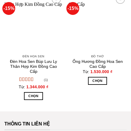
-15%
-15%
Thêm
Thêm
o
vào
vào
yêu
yêu
thích
thích
et
et
sino
ĐÈN HOA SEN
ĐỒ THỜ
Đèn Hoa Sen Búp Lưu Ly
Ống Hương Đồng Hoa Sen
anbet
Thân Hợp Kim Đồng Cao
Cao Cấp
Cấp
Từ:
1.530.000
₫
ing Forum
(1)
CHỌN
Được xếp
Từ:
1.344.000
₫
Sản
hạng
5
5 sao
 escort
phẩm
CHỌN
này
Sản
sino
có
phẩm
nhiều
này
biến
t giriş
có
THÔNG TIN LIÊN HỆ
thể.
nhiều
Các