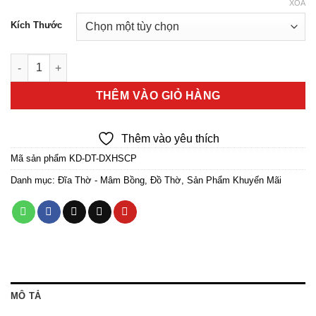
XÓA
ink
Kích Thước
ink
Mâm Bồng Đá Ngọc Xanh In Hình Hoa Sen Chữ Phật số lượng
ink
THÊM VÀO GIỎ HÀNG
ink
Thêm vào yêu thích
ink
Mã sản phẩm
KD-DT-DXHSCP
ink
Danh mục:
Đĩa Thờ - Mâm Bồng
,
Đồ Thờ
,
Sản Phẩm Khuyến Mãi
acklink
ink
ink
MÔ TẢ
ink satın al