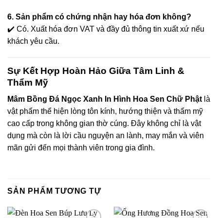
et
6. Sản phẩm có chứng nhận hay hóa đơn không?
✔️ Có. Xuất hóa đơn VAT và đầy đủ thông tin xuất xứ nếu
et
khách yêu cầu.
et
Sự Kết Hợp Hoàn Hảo Giữa Tâm Linh &
Thẩm Mỹ
et
Mâm Bồng Đá Ngọc Xanh In Hình Hoa Sen Chữ Phật
là
sino
vật phẩm thể hiện lòng tôn kính, hướng thiện và thẩm mỹ
cao cấp trong không gian thờ cúng. Đây không chỉ là vật
me bonusu
dụng mà còn là lời cầu nguyện an lành, may mắn và viên
mãn gửi đến mọi thành viên trong gia đình.
me bonusu
me bonusu
SẢN PHẨM TƯƠNG TỰ
me bonusu
youtube mp3 downloader