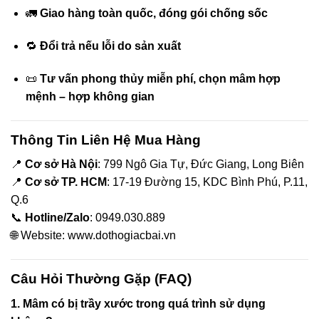
ink panel
🚛
Giao hàng toàn quốc, đóng gói chống sốc
ink panel
🔁
Đổi trả nếu lỗi do sản xuất
ink panel
📜
Tư vấn phong thủy miễn phí, chọn mâm hợp
mệnh – hợp không gian
ink panel
ink panel
Thông Tin Liên Hệ Mua Hàng
📍
Cơ sở Hà Nội
: 799 Ngô Gia Tự, Đức Giang, Long Biên
y
📍
Cơ sở TP. HCM
: 17-19 Đường 15, KDC Bình Phú, P.11,
Q.6
ink Panel
📞
Hotline/Zalo
: 0949.030.889
🌐 Website:
www.dothogiacbai.vn
ink Panel
ink Panel
Câu Hỏi Thường Gặp (FAQ)
ink Panel
1. Mâm có bị trầy xước trong quá trình sử dụng