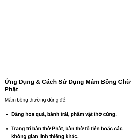
ink panel
ink panel
ink panel
ink panel
ink panel
Ứng Dụng & Cách Sử Dụng Mâm Bồng Chữ
ink panel
Phật
ink panel
Mâm bồng thường dùng để:
ink panel
Dâng hoa quả, bánh trái, phẩm vật thờ cúng.
l Oku
Trang trí bàn thờ Phật, bàn thờ tổ tiên hoặc các
không gian linh thiêng khác.