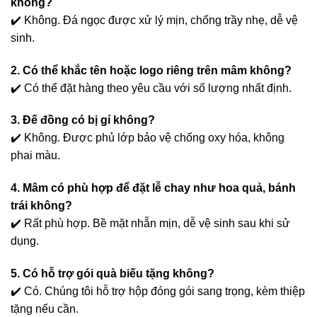
không?
ink Panel
✔️ Không. Đá ngọc được xử lý mịn, chống trầy nhẹ, dễ vệ
sinh.
ink Panel
2. Có thể khắc tên hoặc logo riêng trên mâm không?
ink Panel
✔️ Có thể đặt hàng theo yêu cầu với số lượng nhất định.
ink Panel
3. Đế đồng có bị gỉ không?
✔️ Không. Được phủ lớp bảo vệ chống oxy hóa, không
ink Panel
phai màu.
ink panel
4. Mâm có phù hợp để đặt lễ chay như hoa quả, bánh
trái không?
t sakarya
✔️ Rất phù hợp. Bề mặt nhẵn mịn, dễ vệ sinh sau khi sử
dụng.
ink panel
5. Có hỗ trợ gói quà biếu tặng không?
ink panel
✔️ Có. Chúng tôi hỗ trợ hộp đóng gói sang trọng, kèm thiệp
ink giriş
tặng nếu cần.