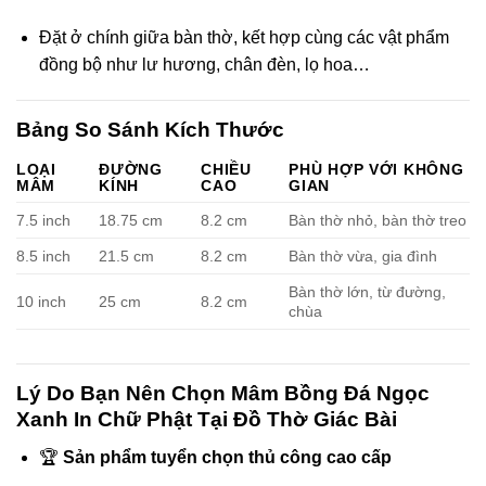
ink paketleri
Đặt ở chính giữa bàn thờ, kết hợp cùng các vật phẩm
ink satın al
đồng bộ như lư hương, chân đèn, lọ hoa…
ink panel
Bảng So Sánh Kích Thước
ink satın al
LOẠI
ĐƯỜNG
CHIỀU
PHÙ HỢP VỚI KHÔNG
MÂM
KÍNH
CAO
GIAN
ink panel
7.5 inch
18.75 cm
8.2 cm
Bàn thờ nhỏ, bàn thờ treo
ink panel
8.5 inch
21.5 cm
8.2 cm
Bàn thờ vừa, gia đình
Bàn thờ lớn, từ đường,
ink panel
10 inch
25 cm
8.2 cm
chùa
ink panel
Lý Do Bạn Nên Chọn Mâm Bồng Đá Ngọc
ink panel
Xanh In Chữ Phật Tại Đồ Thờ Giác Bài
ink panel
🏆
Sản phẩm tuyển chọn thủ công cao cấp