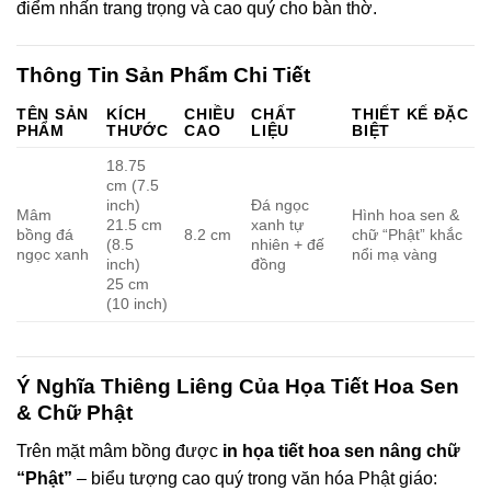
điểm nhấn trang trọng và cao quý cho bàn thờ.
ink panel
Thông Tin Sản Phẩm Chi Tiết
ink panel
TÊN SẢN
KÍCH
CHIỀU
CHẤT
THIẾT KẾ ĐẶC
PHẨM
THƯỚC
CAO
LIỆU
BIỆT
ink panel
18.75
cm (7.5
ink panel
inch)
Đá ngọc
Mâm
Hình hoa sen &
21.5 cm
xanh tự
bồng đá
8.2 cm
chữ “Phật” khắc
(8.5
nhiên + đế
ink panel
ngọc xanh
nổi mạ vàng
inch)
đồng
25 cm
ink panel
(10 inch)
ink panel
Ý Nghĩa Thiêng Liêng Của Họa Tiết Hoa Sen
ink panel
& Chữ Phật
ink panel
Trên mặt mâm bồng được
in họa tiết hoa sen nâng chữ
“Phật”
– biểu tượng cao quý trong văn hóa Phật giáo: