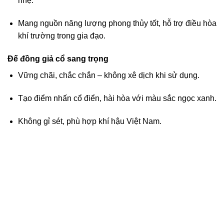
nhẹ.
ink panel
Mang nguồn năng lượng phong thủy tốt, hỗ trợ điều hòa
ink panel
khí trường trong gia đạo.
ink panel
Đế đồng giả cổ sang trọng
Vững chãi, chắc chắn – không xê dịch khi sử dụng.
ink panel
Tạo điểm nhấn cổ điển, hài hòa với màu sắc ngọc xanh.
ink panel
Không gỉ sét, phù hợp khí hậu Việt Nam.
ink panel
ink panel
ink panel
ink panel
ink panel