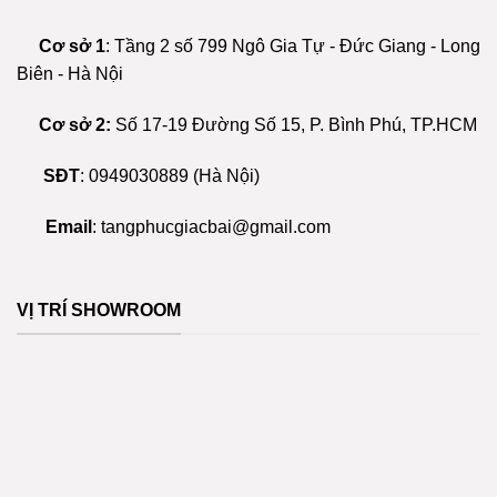
ino giriş
biến
tùy
thể.
chọn
Cơ sở 1
: Tầng 2 số 799 Ngô Gia Tự - Đức Giang - Long
ca escort
Các
có
Biên - Hà Nội
tùy
thể
chọn
t giriş
được
Cơ sở 2:
Số 17-19 Đường Số 15, P. Bình Phú, TP.HCM
có
chọn
thể
bahis
trên
được
SĐT
:
0949030889
(Hà Nội)
trang
chọn
anbet
sản
trên
Email
:
tangphucgiacbai@gmail.com
phẩm
trang
t giriş
sản
phẩm
t giriş
VỊ TRÍ SHOWROOM
anbet giriş
 güncel giriş