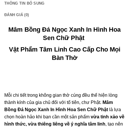
THÔNG TIN BỔ SUNG
ink Panel
ĐÁNH GIÁ (0)
ink panel
Mâm Bồng Đá Ngọc Xanh In Hình Hoa
ink satın al
Sen Chữ Phật
Vật Phẩm Tâm Linh Cao Cấp Cho Mọi
ink Panel
Bàn Thờ
ink
ink panel
l oku
Mỗi chi tiết trong không gian thờ cúng đều thể hiện lòng
ink panel
thành kính của gia chủ đối với tổ tiên, chư Phật.
Mâm
Bồng Đá Ngọc Xanh In Hình Hoa Sen Chữ Phật
là lựa
ink panel
chọn hoàn hảo khi bạn cần một sản phẩm
vừa tinh xảo về
hình thức, vừa thiêng liêng về ý nghĩa tâm linh
, tạo nên
nati