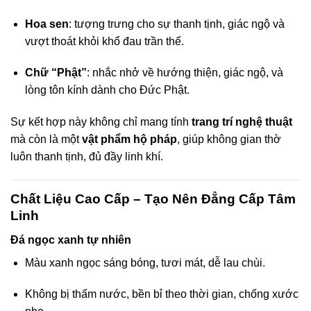
ink panel
Hoa sen
: tượng trưng cho sự thanh tịnh, giác ngộ và
ink panel
vượt thoát khỏi khổ đau trần thế.
ink panel
Chữ “Phật”
: nhắc nhở về hướng thiện, giác ngộ, và
lòng tôn kính dành cho Đức Phật.
ink panel
Sự kết hợp này không chỉ mang tính
trang trí nghệ thuật
ink panel
mà còn là một
vật phẩm hộ pháp
, giúp không gian thờ
luôn thanh tịnh, đủ đầy linh khí.
ink panel
ink panel
Chất Liệu Cao Cấp – Tạo Nên Đẳng Cấp Tâm
Linh
ink panel
Đá ngọc xanh tự nhiên
ink panel
Màu xanh ngọc sáng bóng, tươi mát, dễ lau chùi.
ink panel
Không bị thấm nước, bền bỉ theo thời gian, chống xước