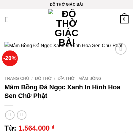
Bỏ
ink
ĐỒ THỜ GIÁC BÀI
qua
ink
nội
0
dung
ink
ink
-20%
ink panel
Thêm
vào
yêu
ink
thích
TRANG CHỦ
/
ĐỒ THỜ
/
ĐĨA THỜ - MÂM BỒNG
ink
Mâm Bồng Đá Ngọc Xanh In Hình Hoa
Sen Chữ Phật
ink Panel
ink Panel
ink Panel
Từ:
1.564.000
₫