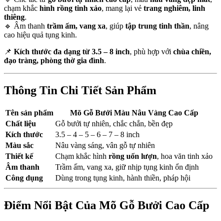
chạm khắc
hình rồng tinh xảo
, mang lại vẻ
trang nghiêm, linh
thiêng
.
🔹 Âm thanh
trầm ấm, vang xa
, giúp
tập trung tinh thần
, nâng
cao hiệu quả tụng kinh.
📌
Kích thước đa dạng từ 3.5 – 8 inch
, phù hợp với
chùa chiền,
đạo tràng, phòng thờ gia đình
.
Thông Tin Chi Tiết Sản Phẩm
Tên sản phẩm
Mõ Gỗ Bưởi Màu Nâu Vàng Cao Cấp
Chất liệu
Gỗ bưởi tự nhiên, chắc chắn, bền đẹp
Kích thước
3.5 – 4 – 5 – 6 – 7 – 8 inch
Màu sắc
Nâu vàng sáng, vân gỗ tự nhiên
Thiết kế
Chạm khắc hình
rồng uốn lượn
, hoa văn tinh xảo
Âm thanh
Trầm ấm, vang xa, giữ nhịp tụng kinh ổn định
Công dụng
Dùng trong tụng kinh, hành thiền, pháp hội
Điểm Nổi Bật Của Mõ Gỗ Bưởi Cao Cấp