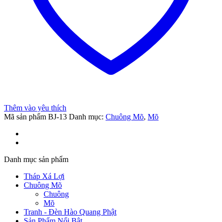
số
lượng
riş
Thêm vào yêu thích
Mã sản phẩm
BJ-13
Danh mục:
Chuông Mõ
,
Mõ
Danh mục sản phẩm
et
Tháp Xá Lợi
Chuông Mõ
riş
Chuông
Mõ
Tranh - Đèn Hào Quang Phật
Sản Phẩm Nổi Bật