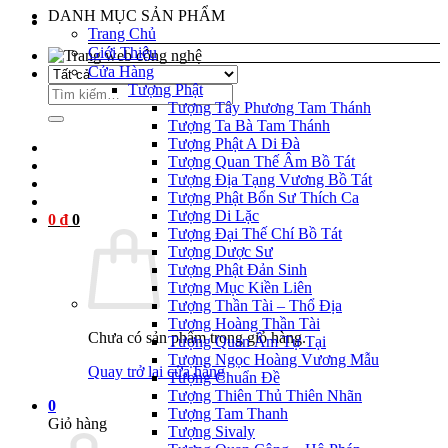
DANH MỤC SẢN PHẨM
Trang Chủ
Giới Thiệu
el
Cửa Hàng
Tượng Phật
Tìm
Tượng Tây Phương Tam Thánh
kiếm:
Tượng Ta Bà Tam Thánh
el
Tượng Phật A Di Đà
Tượng Quan Thế Âm Bồ Tát
el
Tượng Địa Tạng Vương Bồ Tát
Tượng Phật Bổn Sư Thích Ca
Tượng Di Lặc
0
₫
0
el
Tượng Đại Thế Chí Bồ Tát
Tượng Dược Sư
el
Tượng Phật Đản Sinh
Tượng Mục Kiền Liên
el
Tượng Thần Tài – Thổ Địa
Tượng Hoàng Thần Tài
el
Chưa có sản phẩm trong giỏ hàng.
Tượng Quan Âm Tự Tại
Tượng Ngọc Hoàng Vương Mẫu
el
Quay trở lại cửa hàng
Tượng Chuẩn Đề
Tượng Thiên Thủ Thiên Nhãn
el
0
Tượng Tam Thanh
Giỏ hàng
Tượng Sivaly
el