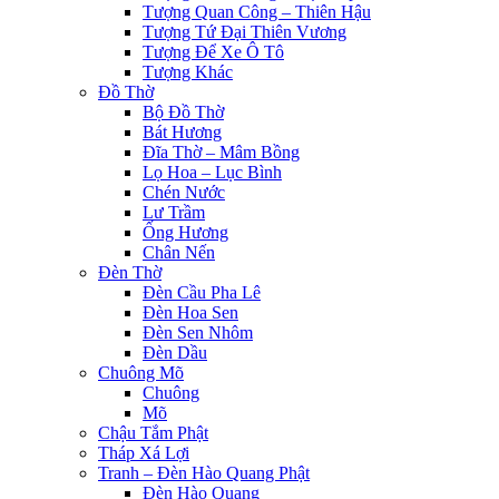
el
Tượng Quan Công – Thiên Hậu
Tượng Tứ Đại Thiên Vương
Tượng Để Xe Ô Tô
Tượng Khác
etleri
Đồ Thờ
Bộ Đồ Thờ
el
Bát Hương
Đĩa Thờ – Mâm Bồng
n al
Lọ Hoa – Lục Bình
Chén Nước
el
Lư Trầm
n al
Ống Hương
Chân Nến
el
Đèn Thờ
Đèn Cầu Pha Lê
el
Đèn Hoa Sen
Đèn Sen Nhôm
el
Đèn Dầu
Chuông Mõ
el
Chuông
Mõ
el
Chậu Tắm Phật
Tháp Xá Lợi
el
Tranh – Đèn Hào Quang Phật
Đèn Hào Quang
el