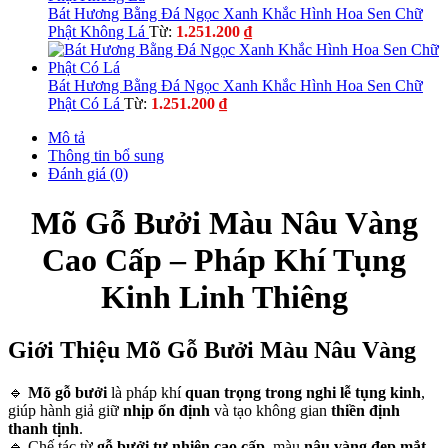
3.603.500 ₫.
là:
Bát Hương Bằng Đá Ngọc Xanh Khắc Hình Hoa Sen Chữ
3.059.9
Phật Không Lá
Từ:
1.251.200
₫
Bát Hương Bằng Đá Ngọc Xanh Khắc Hình Hoa Sen Chữ
Phật Có Lá
Từ:
1.251.200
₫
Mô tả
Thông tin bổ sung
Đánh giá (0)
Mõ Gỗ Bưởi Màu Nâu Vàng
Cao Cấp – Pháp Khí Tụng
Kinh Linh Thiêng
Giới Thiệu Mõ Gỗ Bưởi Màu Nâu Vàng
🔹
Mõ gỗ bưởi
là pháp khí
quan trọng trong nghi lễ tụng kinh
,
giúp hành giả giữ
nhịp ổn định
và tạo không gian
thiền định
thanh tịnh
.
🔹 Chế tác từ
gỗ bưởi tự nhiên cao cấp
, màu
nâu vàng đẹp mắt
,