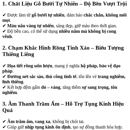
1. Chất Liệu Gỗ Bưởi Tự Nhiên – Độ Bền Vượt Trội
✔ Được làm từ
gỗ bưởi tự nhiên
, đảm bảo
chắc chắn, không mối
mọt
.
✔
Màu nâu vàng tự nhiên
, sáng đẹp, giữ màu theo thời gian.
✔ Độ bền cao, có thể sử dụng
nhiều năm mà không bị cong
vênh
.
2. Chạm Khắc Hình Rồng Tinh Xảo – Biểu Tượng
Thiêng Liêng
✔
Họa tiết rồng uốn lượn
, mang ý nghĩa
hộ pháp, bảo vệ đạo
pháp
.
✔
Đường nét sắc sảo, thủ công tinh tế
, tôn lên vẻ
trang nghiêm,
linh thiêng
.
✔ Kết hợp đệm gấm
đỏ – vàng
, tăng thêm
sự sang trọng, tôn
nghiêm
.
3. Âm Thanh Trầm Ấm – Hỗ Trợ Tụng Kinh Hiệu
Quả
✔
Âm trầm ấm, vang xa
, không bị chói tai.
✔ Giúp giữ
nhịp tụng kinh ổn định
, tạo sự đồng thanh hòa hợp.