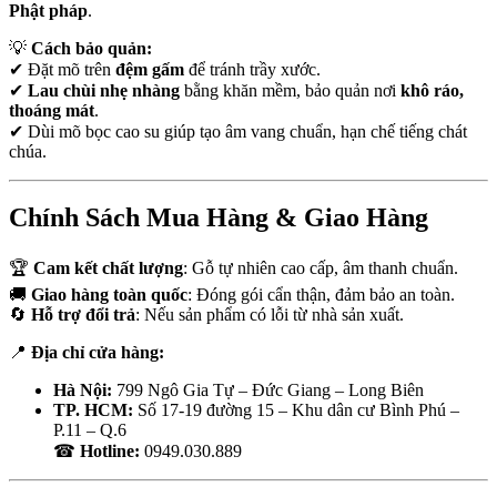
Phật pháp
.
💡
Cách bảo quản:
✔ Đặt mõ trên
đệm gấm
để tránh trầy xước.
✔
Lau chùi nhẹ nhàng
bằng khăn mềm, bảo quản nơi
khô ráo,
thoáng mát
.
✔ Dùi mõ bọc cao su giúp tạo âm vang chuẩn, hạn chế tiếng chát
chúa.
Chính Sách Mua Hàng & Giao Hàng
🏆
Cam kết chất lượng
: Gỗ tự nhiên cao cấp, âm thanh chuẩn.
🚚
Giao hàng toàn quốc
: Đóng gói cẩn thận, đảm bảo an toàn.
🔄
Hỗ trợ đổi trả
: Nếu sản phẩm có lỗi từ nhà sản xuất.
📍
Địa chỉ cửa hàng:
Hà Nội:
799 Ngô Gia Tự – Đức Giang – Long Biên
TP. HCM:
Số 17-19 đường 15 – Khu dân cư Bình Phú –
P.11 – Q.6
☎
Hotline:
0949.030.889