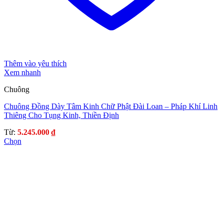
Thêm vào yêu thích
Xem nhanh
Chuông
Chuông Đồng Dày Tâm Kinh Chữ Phật Đài Loan – Pháp Khí Linh
Thiêng Cho Tụng Kinh, Thiền Định
Từ:
5.245.000
₫
Chọn
Sản
phẩm
này
có
nhiều
biến
thể.
Các
tùy