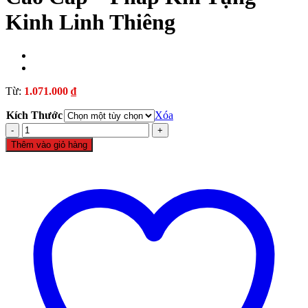
Kinh Linh Thiêng
ş
Từ:
1.071.000
₫
rt
Kích Thước
Xóa
Mõ
Gỗ
Thêm vào giỏ hàng
Bưởi
Màu
Nâu
Vàng
Cao
Cấp
–
Pháp
riş
Khí
Tụng
Kinh
Linh
 giriş
Thiêng