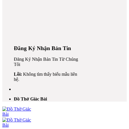
Đăng Ký Nhận Bản Tin
k
Đăng Ký Nhận Bản Tin Từ Chúng
Tôi
Lỗi:
Không tìm thấy biểu mẫu liên
hệ.
n al
nel
Đồ Thờ Giác Bài
el
n al
nel