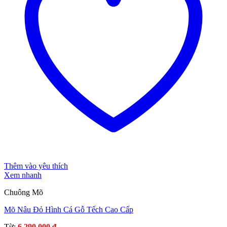
Thêm vào yêu thích
Xem nhanh
Chuông Mõ
Mõ Nâu Đỏ Hình Cá Gỗ Tếch Cao Cấp
Từ:
6.290.000
₫