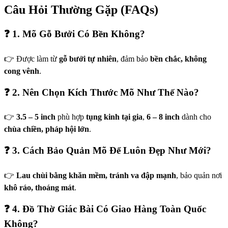
Câu Hỏi Thường Gặp (FAQs)
❓ 1. Mõ Gỗ Bưởi Có Bền Không?
👉 Được làm từ
gỗ bưởi tự nhiên
, đảm bảo
bền chắc, không
cong vênh
.
❓ 2. Nên Chọn Kích Thước Mõ Như Thế Nào?
👉
3.5 – 5 inch
phù hợp
tụng kinh tại gia
,
6 – 8 inch
dành cho
chùa chiền, pháp hội lớn
.
❓ 3. Cách Bảo Quản Mõ Để Luôn Đẹp Như Mới?
👉
Lau chùi bằng khăn mềm, tránh va đập mạnh
, bảo quản nơi
khô ráo, thoáng mát
.
❓ 4. Đồ Thờ Giác Bài Có Giao Hàng Toàn Quốc
Không?