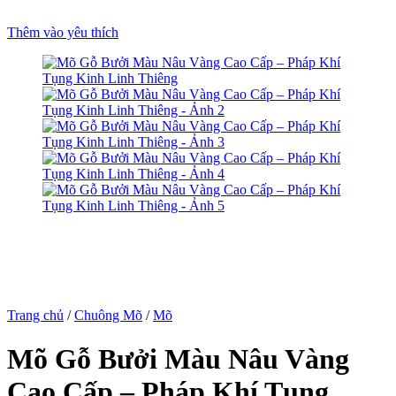
Thêm vào yêu thích
ş
usu
usu
usu
usu
e mp3 downloader
Trang chủ
/
Chuông Mõ
/
Mõ
Mõ Gỗ Bưởi Màu Nâu Vàng
rum
Cao Cấp – Pháp Khí Tụng