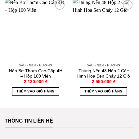
Thêm
Thêm
vào
vào
yêu
yêu
thích
thích
DẦU - NẾN - HƯƠNG
DẦU - NẾN - HƯƠNG
Nến Bơ Thơm Cao Cấp 4H
Thùng Nến 48 Hộp 2 Cốc
– Hộp 100 Viên
Hình Hoa Sen Cháy 12 Giờ
2.130.000
₫
2.550.000
₫
THÊM VÀO GIỎ HÀNG
THÊM VÀO GIỎ HÀNG
THÔNG TIN LIÊN HỆ