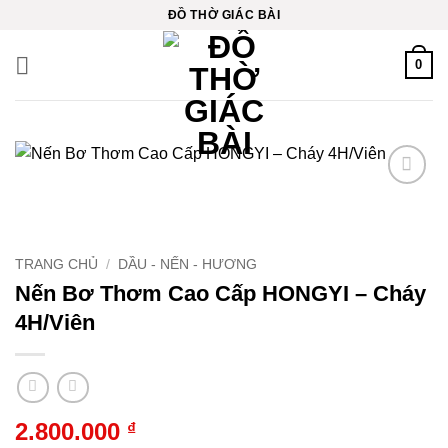
Bỏ
ĐỒ THỜ GIÁC BÀI
qua
nội
0
dung
Thêm
vào
yêu
thích
TRANG CHỦ
/
DẦU - NẾN - HƯƠNG
Nến Bơ Thơm Cao Cấp HONGYI – Cháy
4H/Viên
2.800.000
₫