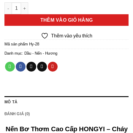
Nến Bơ Thơm Cao Cấp HONGYI – Cháy 4H/Viên số lượng
THÊM VÀO GIỎ HÀNG
Thêm vào yêu thích
Mã sản phẩm
Hy-28
Danh mục:
Dầu - Nến - Hương
MÔ TẢ
ĐÁNH GIÁ (0)
Nến Bơ Thơm Cao Cấp HONGYI – Cháy