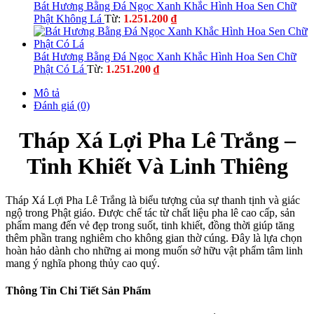
3.603.500 ₫.
là:
Bát Hương Bằng Đá Ngọc Xanh Khắc Hình Hoa Sen Chữ
3.059.9
Phật Không Lá
Từ:
1.251.200
₫
Bát Hương Bằng Đá Ngọc Xanh Khắc Hình Hoa Sen Chữ
Phật Có Lá
Từ:
1.251.200
₫
Mô tả
Đánh giá (0)
Tháp Xá Lợi Pha Lê Trắng –
Tinh Khiết Và Linh Thiêng
Tháp Xá Lợi Pha Lê Trắng là biểu tượng của sự thanh tịnh và giác
ngộ trong Phật giáo. Được chế tác từ chất liệu pha lê cao cấp, sản
phẩm mang đến vẻ đẹp trong suốt, tinh khiết, đồng thời giúp tăng
thêm phần trang nghiêm cho không gian thờ cúng. Đây là lựa chọn
hoàn hảo dành cho những ai mong muốn sở hữu vật phẩm tâm linh
mang ý nghĩa phong thủy cao quý.
Thông Tin Chi Tiết Sản Phẩm