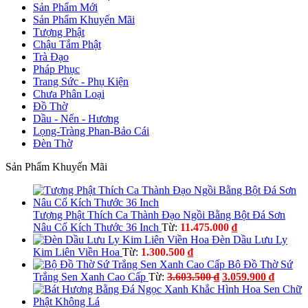
o
Sản Phẩm Mới
Sản Phẩm Khuyến Mãi
Tượng Phật
Chậu Tắm Phật
Trà Đạo
Pháp Phục
Trang Sức - Phụ Kiện
Chưa Phân Loại
Đồ Thờ
Dầu - Nến - Hương
Lọng-Tràng Phan-Bảo Cái
Đèn Thờ
Sản Phẩm Khuyến Mãi
Tượng Phật Thích Ca Thành Đạo Ngồi Bằng Bột Đá Sơn
Nâu Cổ Kích Thước 36 Inch
Từ:
11.475.000
₫
Đèn Dầu Lưu Ly
Kim Liên Viền Hoa
Từ:
1.300.500
₫
Bộ Đồ Thờ Sứ
Giá
Giá
Trắng Sen Xanh Cao Cấp
Từ:
3.603.500
₫
3.059.900
₫
gốc
hiện
là:
tại