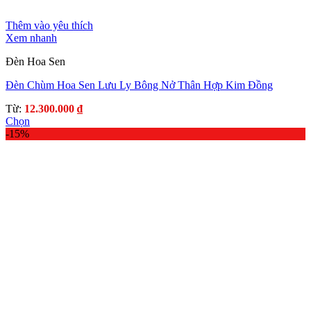
Thêm vào yêu thích
Xem nhanh
Đèn Hoa Sen
Đèn Chùm Hoa Sen Lưu Ly Bông Nở Thân Hợp Kim Đồng
Từ:
12.300.000
₫
Chọn
Sản
-15%
phẩm
này
có
nhiều
biến
thể.
Các
tùy
chọn
có
thể
được
chọn
trên