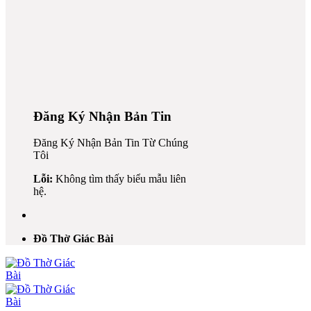
k
Đăng Ký Nhận Bản Tin
Đăng Ký Nhận Bản Tin Từ Chúng
Tôi
 al
Lỗi:
Không tìm thấy biểu mẫu liên
el
hệ.
el
 al
Đồ Thờ Giác Bài
el
el