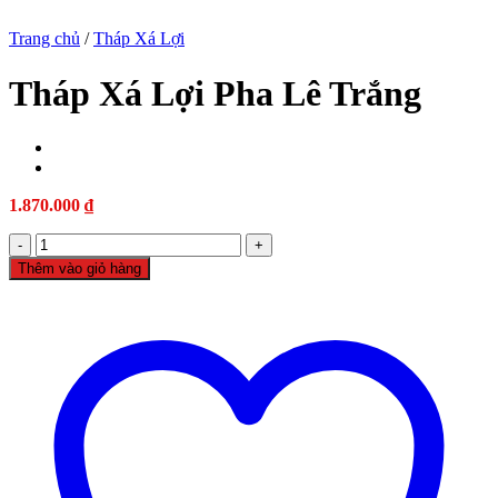
Trang chủ
/
Tháp Xá Lợi
Tháp Xá Lợi Pha Lê Trắng
iş
giriş
1.870.000
₫
Tháp
Xá
Thêm vào giỏ hàng
Lợi
Pha
Lê
Trắng
số
lượng
ş