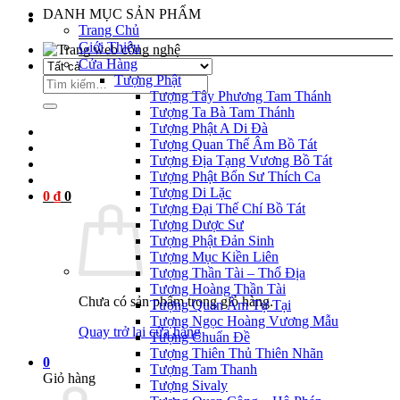
DANH MỤC SẢN PHẨM
Trang Chủ
Giới Thiệu
el
Cửa Hàng
Tượng Phật
Tìm
el
Tượng Tây Phương Tam Thánh
kiếm:
Tượng Ta Bà Tam Thánh
Tượng Phật A Di Đà
Tượng Quan Thế Âm Bồ Tát
el
Tượng Địa Tạng Vương Bồ Tát
Tượng Phật Bổn Sư Thích Ca
el
Tượng Di Lặc
0
₫
0
el
Tượng Đại Thế Chí Bồ Tát
Tượng Dược Sư
el
Tượng Phật Đản Sinh
Tượng Mục Kiền Liên
el
Tượng Thần Tài – Thổ Địa
Tượng Hoàng Thần Tài
el
Chưa có sản phẩm trong giỏ hàng.
Tượng Quan Âm Tự Tại
Tượng Ngọc Hoàng Vương Mẫu
el
Quay trở lại cửa hàng
Tượng Chuẩn Đề
Tượng Thiên Thủ Thiên Nhãn
el
0
Tượng Tam Thanh
Giỏ hàng
Tượng Sivaly
el