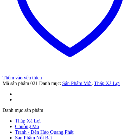
iş
t
el
Thêm vào yêu thích
Mã sản phẩm
021
Danh mục:
Sản Phẩm Mới
,
Tháp Xá Lợi
t
Danh mục sản phẩm
Tháp Xá Lợi
Chuông Mõ
Tranh - Đèn Hào Quang Phật
Sản Phẩm Nổi Bật