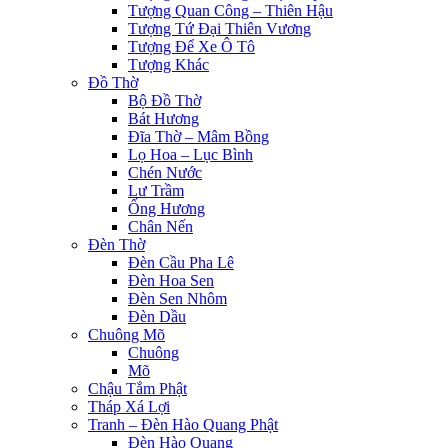
tleri
Tượng Quan Công – Thiên Hậu
Tượng Tứ Đại Thiên Vương
 al
Tượng Để Xe Ô Tô
Tượng Khác
el
Đồ Thờ
Bộ Đồ Thờ
 al
Bát Hương
Đĩa Thờ – Mâm Bồng
el
Lọ Hoa – Lục Bình
Chén Nước
el
Lư Trầm
el
Ống Hương
Chân Nến
el
Đèn Thờ
Đèn Cầu Pha Lê
el
Đèn Hoa Sen
Đèn Sen Nhôm
el
Đèn Dầu
Chuông Mõ
el
Chuông
Mõ
el
Chậu Tắm Phật
Tháp Xá Lợi
el
Tranh – Đèn Hào Quang Phật
Đèn Hào Quang
el