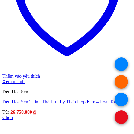
.
Thêm vào yêu thích
Xem nhanh
.
Đèn Hoa Sen
.
Đèn Hoa Sen Thịnh Thế Lưu Ly Thân Hợp Kim – Loại To
Từ:
26.750.000
₫
.
Chọn
Sản
phẩm
này