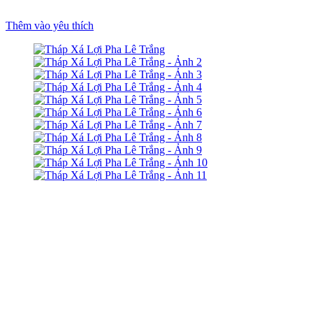
Thêm vào yêu thích
um
t