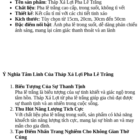
Tên sản phẩm
: Tháp Xá Lợi Pha Lê Trắng
Chất liệu
: Pha lê trắng cao cấp, trong suốt, không tì vết
Thiết kế
: Kết cấu tỉ mỉ với các chi tiết tinh xảo
Kích thước
: Tùy chọn từ 15cm, 20cm, 30cm đến 50cm
Đặc điểm nổi bật
: Ánh pha lê trong suốt, dễ dàng phản chiếu
ánh sáng, mang lại cảm giác thanh thoát và an lành
Ý Nghĩa Tâm Linh Của Tháp Xá Lợi Pha Lê Trắng
Biểu Tượng Của Sự Thanh Tịnh
Pha lê trắng là biểu tượng của sự tinh khiết và giác ngộ trong
tâm hồn. Tháp Xá Lợi từ pha lê trắng giúp gia chủ đạt được
sự thanh tịnh và an nhiên trong cuộc sống.
Thu Hút Năng Lượng Tích Cực
Với chất liệu pha lê trắng trong suốt, sản phẩm có khả năng
khuếch tán năng lượng tích cực, mang lại sự bình an và may
mắn cho gia đình.
Tạo Điểm Nhấn Trang Nghiêm Cho Không Gian Thờ
Cúng