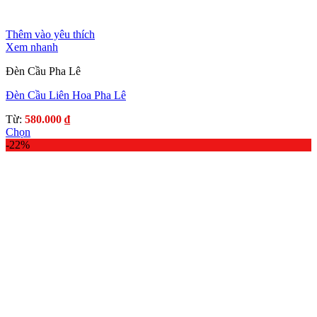
Thêm vào yêu thích
Xem nhanh
Đèn Cầu Pha Lê
Đèn Cầu Liên Hoa Pha Lê
Từ:
580.000
₫
Chọn
Sản
-22%
phẩm
này
có
nhiều
biến
thể.
Các
tùy
chọn
có
thể
được
chọn