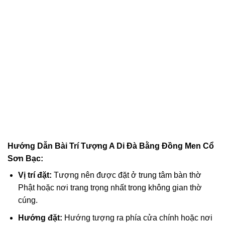
acklink panel
acklink panel
acklink panel
acklink panel
acklink panel
acklink panel
Hướng Dẫn Bài Trí Tượng A Di Đà Bằng Đồng Men Cổ
acklink panel
Sơn Bạc:
acklink panel
Vị trí đặt:
Tượng nên được đặt ở trung tâm bàn thờ
Phật hoặc nơi trang trọng nhất trong không gian thờ
acklink panel
cúng.
acklink panel
Hướng đặt:
Hướng tượng ra phía cửa chính hoặc nơi