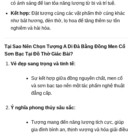
có ánh sáng để lan tỏa năng lượng từ bi và trí tuệ.
acklink panel
Kết hợp:
Đặt tượng cùng các vật phẩm thờ cúng khác
như bát hương, đèn thờ, lọ hoa để tăng thêm sự tôn
acklink panel
nghiêm và hài hòa.
acklink panel
Tại Sao Nên Chọn Tượng A Di Đà Bằng Đồng Men Cổ
acklink panel
Sơn Bạc Tại Đồ Thờ Giác Bài?
acklink panel
Vẻ đẹp sang trọng và tinh tế:
acklink panel
Sự kết hợp giữa đồng nguyên chất, men cổ
và sơn bạc tạo nên một tác phẩm nghệ thuật
acklink panel
đẳng cấp.
acklink panel
Ý nghĩa phong thủy sâu sắc:
acklink panel
Tượng mang đến năng lượng tích cực, giúp
gia đình bình an, thịnh vượng và hóa giải điều
acklink panel