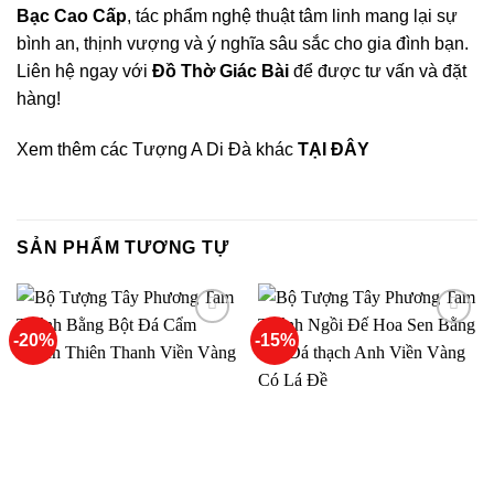
acklink panel
Bạc Cao Cấp
, tác phẩm nghệ thuật tâm linh mang lại sự
bình an, thịnh vượng và ý nghĩa sâu sắc cho gia đình bạn.
acklink panel
Liên hệ ngay với
Đồ Thờ Giác Bài
để được tư vấn và đặt
hàng!
acklink panel
Xem thêm các Tượng A Di Đà khác
TẠI ĐÂY
acklink panel
acklink panel
SẢN PHẨM TƯƠNG TỰ
ubidy
acklink Panel
-20%
-15%
Thêm
Thêm
vào
vào
acklink Panel
yêu
yêu
thích
thích
acklink Panel
acklink Panel