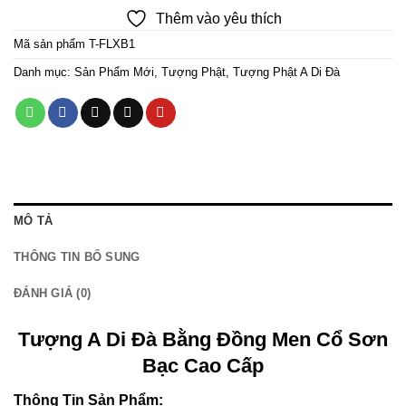
Thêm vào yêu thích
acklink
Mã sản phẩm
T-FLXB1
acklink
Danh mục:
Sản Phẩm Mới
,
Tượng Phật
,
Tượng Phật A Di Đà
acklink
acklink
acklink
MÔ TẢ
acklink
THÔNG TIN BỔ SUNG
uy Hacklink
ĐÁNH GIÁ (0)
acklink
Tượng A Di Đà Bằng Đồng Men Cổ Sơn
acklink
Bạc Cao Cấp
acklink satın al
Thông Tin Sản Phẩm: