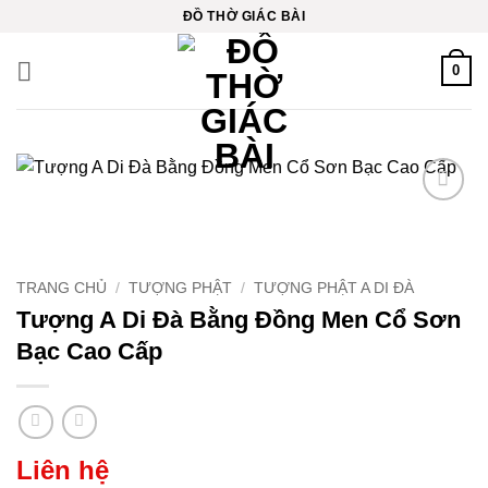
Bỏ
acklink
ĐỒ THỜ GIÁC BÀI
qua
acklink
nội
0
dung
acklink
acklink
acklink panel
Thêm
vào
yêu
acklink
thích
TRANG CHỦ
/
TƯỢNG PHẬT
/
TƯỢNG PHẬT A DI ĐÀ
acklink
Tượng A Di Đà Bằng Đồng Men Cổ Sơn
Bạc Cao Cấp
acklink Panel
acklink Panel
acklink Panel
Liên hệ