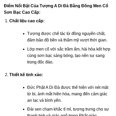
Điểm Nổi Bật Của Tượng A Di Đà Bằng Đồng Men Cổ
acklink panel
Sơn Bạc Cao Cấp:
Chất liệu cao cấp:
acklink panel
Tượng được chế tác từ đồng nguyên chất,
acklink panel
đảm bảo độ bền và thẩm mỹ vượt thời gian.
acklink panel
Lớp men cổ với sắc trầm ấm, hài hòa kết hợp
cùng sơn bạc sáng bóng, tạo nên sự sang
acklink panel
trọng độc đáo.
acklink panel
Thiết kế tinh xảo:
acklink panel
Đức Phật A Di Đà được thể hiện với nét mặt
từ bi, ánh mắt hiền hòa, mang đến cảm giác
acklink panel
an lạc và bình yên.
acklink panel
Đài sen chạm khắc tỉ mỉ, tượng trưng cho sự
thanh tịnh và giác ngộ trong Phật giáo.