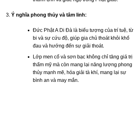
acklink panel
Ý nghĩa phong thủy và tâm linh:
acklink panel
Đức Phật A Di Đà là biểu tượng của trí tuệ, từ
acklink panel
bi và sự cứu độ, giúp gia chủ thoát khỏi khổ
acklink panel
đau và hướng đến sự giải thoát.
Lớp men cổ và sơn bạc không chỉ tăng giá trị
acklink panel
thẩm mỹ mà còn mang lại năng lượng phong
thủy mạnh mẽ, hóa giải tà khí, mang lại sự
acklink panel
bình an và may mắn.
acklink panel
acklink panel
acklink panel
acklink panel