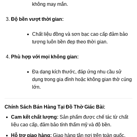
không may mắn.
acklink panel
Độ bền vượt thời gian:
acklink panel
Chất liệu đồng và sơn bạc cao cấp đảm bảo
acklink panel
tượng luôn bền đẹp theo thời gian.
acklink panel
Phù hợp với mọi không gian:
acklink panel
Đa dạng kích thước, đáp ứng nhu cầu sử
dụng trong gia đình hoặc không gian thờ cúng
acklink panel
lớn.
acklink panel
Chính Sách Bán Hàng Tại Đồ Thờ Giác Bài:
acklink panel
Cam kết chất lượng:
Sản phẩm được chế tác từ chất
asal Oku
liệu cao cấp, đảm bảo tính thẩm mỹ và độ bền.
Hỗ trợ giao hàng:
Giao hàng tận nơi trên toàn quốc,