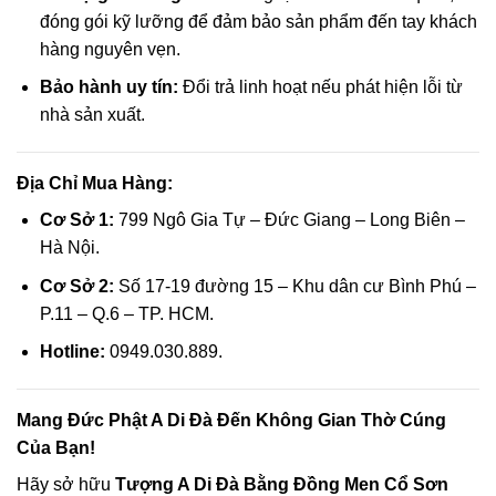
acklink paketleri
đóng gói kỹ lưỡng để đảm bảo sản phẩm đến tay khách
hàng nguyên vẹn.
acklink satın al
Bảo hành uy tín:
Đổi trả linh hoạt nếu phát hiện lỗi từ
acklink panel
nhà sản xuất.
acklink satın al
Địa Chỉ Mua Hàng:
acklink panel
Cơ Sở 1:
799 Ngô Gia Tự – Đức Giang – Long Biên –
Hà Nội.
acklink panel
Cơ Sở 2:
Số 17-19 đường 15 – Khu dân cư Bình Phú –
acklink panel
P.11 – Q.6 – TP. HCM.
Hotline:
0949.030.889.
acklink panel
acklink panel
Mang Đức Phật A Di Đà Đến Không Gian Thờ Cúng
Của Bạn!
acklink panel
Hãy sở hữu
Tượng A Di Đà Bằng Đồng Men Cổ Sơn