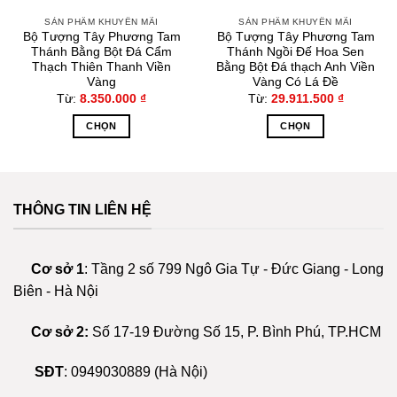
acklink Panel
SẢN PHẨM KHUYẾN MÃI
SẢN PHẨM KHUYẾN MÃI
Bộ Tượng Tây Phương Tam
Bộ Tượng Tây Phương Tam
Thánh Bằng Bột Đá Cẩm
Thánh Ngồi Đế Hoa Sen
acklink Panel
Thạch Thiên Thanh Viền
Bằng Bột Đá thạch Anh Viền
Vàng
Vàng Có Lá Đề
acklink Panel
Từ:
8.350.000
₫
Từ:
29.911.500
₫
CHỌN
CHỌN
acklink Panel
Sản
Sản
phẩm
phẩm
acklink Panel
này
này
có
có
THÔNG TIN LIÊN HỆ
acklink panel
nhiều
nhiều
biến
biến
thể.
thể.
scort sakarya
Cơ sở 1
: Tầng 2 số 799 Ngô Gia Tự - Đức Giang - Long
Các
Các
Biên - Hà Nội
tùy
tùy
acklink panel
chọn
chọn
Cơ sở 2:
Số 17-19 Đường Số 15, P. Bình Phú, TP.HCM
có
có
acklink panel
thể
thể
được
được
SĐT
:
0949030889
(Hà Nội)
acklink giriş
chọn
chọn