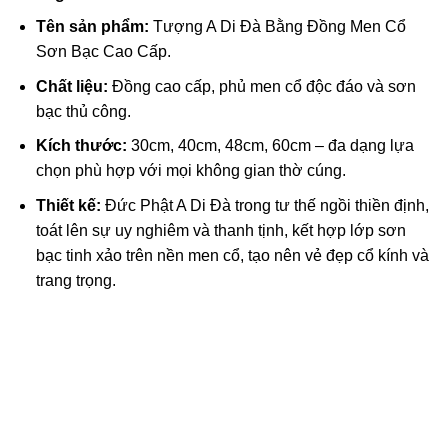
Tên sản phẩm:
Tượng A Di Đà Bằng Đồng Men Cổ
acklink Panel
Sơn Bạc Cao Cấp.
acklink panel
Chất liệu:
Đồng cao cấp, phủ men cổ độc đáo và sơn
bạc thủ công.
acklink satın al
Kích thước:
30cm, 40cm, 48cm, 60cm – đa dạng lựa
acklink Panel
chọn phù hợp với mọi không gian thờ cúng.
Thiết kế:
Đức Phật A Di Đà trong tư thế ngồi thiền định,
acklink
toát lên sự uy nghiêm và thanh tịnh, kết hợp lớp sơn
bạc tinh xảo trên nền men cổ, tạo nên vẻ đẹp cổ kính và
acklink panel
trang trọng.
asal oku
acklink panel
acklink panel
lluminati