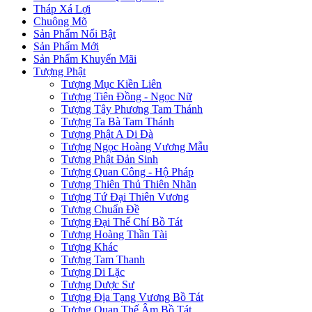
Tháp Xá Lợi
Chuông Mõ
Sản Phẩm Nổi Bật
Sản Phẩm Mới
Sản Phẩm Khuyến Mãi
Tượng Phật
Tượng Mục Kiền Liên
Tượng Tiên Đồng - Ngọc Nữ
Tượng Tây Phương Tam Thánh
Tượng Ta Bà Tam Thánh
Tượng Phật A Di Đà
Tượng Ngọc Hoàng Vương Mẫu
Tượng Phật Đản Sinh
Tượng Quan Công - Hộ Pháp
Tượng Thiên Thủ Thiên Nhãn
Tượng Tứ Đại Thiên Vương
Tượng Chuẩn Đề
Tượng Đại Thế Chí Bồ Tát
Tượng Hoàng Thần Tài
Tượng Khác
Tượng Tam Thanh
Tượng Di Lặc
Tượng Dược Sư
Tượng Địa Tạng Vương Bồ Tát
Tượng Quan Thế Âm Bồ Tát