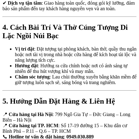
✔
Dịch vụ tận tâm
: Giao hàng toàn quốc, đóng gói kỹ lưỡng, đảm
bảo sản phẩm đến tay khách hàng nguyên vẹn và an toàn.
4. Cách Bài Trí Và Thờ Cúng Tượng Di
Lặc Ngồi Núi Bạc
Vị trí đặt
: Đặt tượng tại phòng khách, bàn thờ, quầy thu ngân
hoặc nơi tài vị trong nhà hoặc cửa hàng để kích hoạt tài lộc và
năng lượng tích cực.
Hướng đặt
: Hướng ra cửa chính hoặc nơi có ánh sáng tự
nhiên để thu hút vượng khí và may mắn.
Chăm sóc tượng
: Lau chùi thường xuyên bằng khăn mềm để
giữ tượng luôn sạch sẽ, sáng bóng và trang nghiêm.
5. Hướng Dẫn Đặt Hàng & Liên Hệ
📍
Cửa hàng tại Hà Nội
: 799 Ngô Gia Tự – Đức Giang – Long
Biên – Hà Nội
📍
Cửa hàng tại TP. HCM
: Số 17-19 đường 15 – Khu dân cư
Bình Phú – P.11 – Q.6 – TP. HCM
📞
Hotline tư vấn & đặt hàng
:
0949.030.889