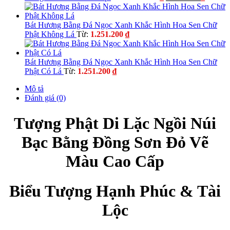
gốc
hiện
là:
tại
3.603.500 ₫.
là:
Bát Hương Bằng Đá Ngọc Xanh Khắc Hình Hoa Sen Chữ
3.059.9
Phật Không Lá
Từ:
1.251.200
₫
Bát Hương Bằng Đá Ngọc Xanh Khắc Hình Hoa Sen Chữ
Phật Có Lá
Từ:
1.251.200
₫
Mô tả
Đánh giá (0)
Tượng Phật Di Lặc Ngồi Núi
Bạc Bằng Đồng Sơn Đỏ Vẽ
Màu Cao Cấp
Biểu Tượng Hạnh Phúc & Tài
Lộc