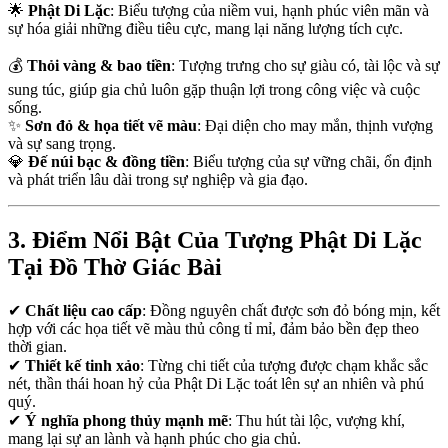
🌟
Phật Di Lặc
: Biểu tượng của niềm vui, hạnh phúc viên mãn và
sự hóa giải những điều tiêu cực, mang lại năng lượng tích cực.
💰
Thỏi vàng & bao tiền
: Tượng trưng cho sự giàu có, tài lộc và sự
sung túc, giúp gia chủ luôn gặp thuận lợi trong công việc và cuộc
sống.
✨
Sơn đỏ & họa tiết vẽ màu
: Đại diện cho may mắn, thịnh vượng
và sự sang trọng.
💎
Đế núi bạc & đồng tiền
: Biểu tượng của sự vững chãi, ổn định
và phát triển lâu dài trong sự nghiệp và gia đạo.
3. Điểm Nổi Bật Của Tượng Phật Di Lặc
Tại Đồ Thờ Giác Bài
✔
Chất liệu cao cấp
: Đồng nguyên chất được sơn đỏ bóng mịn, kết
hợp với các họa tiết vẽ màu thủ công tỉ mỉ, đảm bảo bền đẹp theo
thời gian.
✔
Thiết kế tinh xảo
: Từng chi tiết của tượng được chạm khắc sắc
nét, thần thái hoan hỷ của Phật Di Lặc toát lên sự an nhiên và phú
quý.
✔
Ý nghĩa phong thủy mạnh mẽ
: Thu hút tài lộc, vượng khí,
mang lại sự an lành và hạnh phúc cho gia chủ.