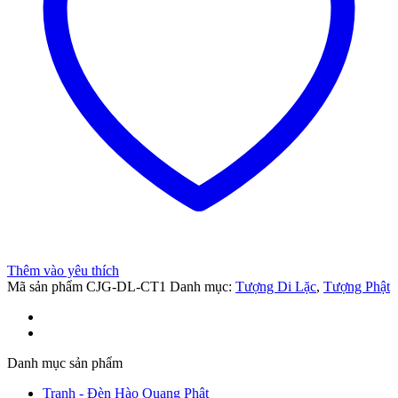
Đỏ
Vẽ
Màu
Cao
Cấp
số
t
lượng
el
Thêm vào yêu thích
Mã sản phẩm
CJG-DL-CT1
Danh mục:
Tượng Di Lặc
,
Tượng Phật
Danh mục sản phẩm
Tranh - Đèn Hào Quang Phật