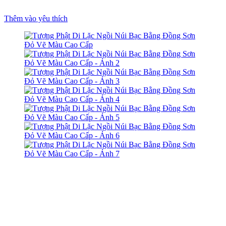
Thêm vào yêu thích
um
t