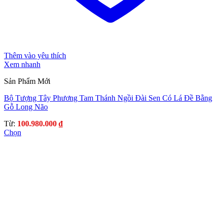
Thêm vào yêu thích
Xem nhanh
Sản Phẩm Mới
Bộ Tượng Tây Phương Tam Thánh Ngồi Đài Sen Có Lá Đề Bằng
Gỗ Long Não
Từ:
100.980.000
₫
Chọn
Sản
phẩm
này
có
nhiều
biến
thể.
Các
tùy
chọn