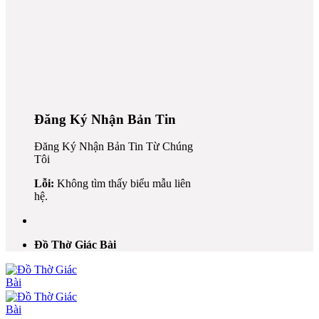
Đăng Ký Nhận Bản Tin
Đăng Ký Nhận Bản Tin Từ Chúng
Tôi
 al
Lỗi:
Không tìm thấy biểu mẫu liên
el
hệ.
l
 al
Đồ Thờ Giác Bài
el
l