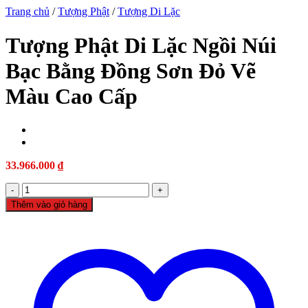
Trang chủ
/
Tượng Phật
/
Tượng Di Lặc
Tượng Phật Di Lặc Ngồi Núi
Bạc Bằng Đồng Sơn Đỏ Vẽ
iş
Màu Cao Cấp
iriş
33.966.000
₫
Tượng
Phật
Thêm vào giỏ hàng
Di
Lặc
Ngồi
ş
Núi
Bạc
Bằng
Đồng
Sơn