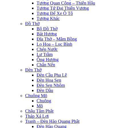
leri
Tượng Quan Công – Thiên Hậu
Tượng Tứ Đại Thiên Vương
 al
Tượng Để Xe Ô Tô
Tượng Khác
l
Đồ Thờ
Bộ Đồ Thờ
 al
Bát Hương
Đĩa Thờ – Mâm Bồng
l
Lọ Hoa – Lục Bình
Chén Nước
l
Lư Trầm
l
Ống Hương
Chân Nến
l
Đèn Thờ
Đèn Cầu Pha Lê
l
Đèn Hoa Sen
Đèn Sen Nhôm
l
Đèn Dầu
Chuông Mõ
l
Chuông
Mõ
l
Chậu Tắm Phật
Tháp Xá Lợi
l
Tranh – Đèn Hào Quang Phật
Đèn Hào Quang
l