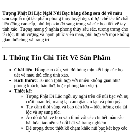
Tượng Phật Di Lặc Ngồi Núi Bạc bằng đồng sơn đỏ vẽ màu
cao cấp
là một tác phẩm phong thủy tuyệt đẹp, được chế tác từ chất
liệu đồng cao cấp, phủ lớp sơn đỏ sang trọng và các họa tiết vẽ tay
tinh xảo. Tượng mang ý nghĩa phong thủy sâu sắc, tượng trưng cho
tài lộc, thịnh vượng và hạnh phúc viên mãn, phù hợp với mọi không
gian thờ cúng và trang trí.
1. Thông Tin Chi Tiết Về Sản Phẩm
Chất liệu
: Đồng cao cấp, sơn đỏ bóng mịn kết hợp các họa
tiết vẽ màu thủ công tinh xảo.
Kích thước
: 16 inch (phù hợp với nhiều không gian như
phòng khách, bàn thờ, hoặc phòng làm việc).
Thiết kế
:
Tượng Phật Di Lặc ngồi uy nghi trên đế núi bạc với nụ
cười hoan hỷ, mang lại cảm giác an lạc và phú quý.
Tay cầm thỏi vàng và bao tiền lớn – biểu tượng của tài
lộc và sự sung túc.
Áo đỏ được vẽ hoa văn tỉ mỉ với các chi tiết màu sắc
hài hòa, tạo nên sự nổi bật và trang nghiêm.
Đế tượng được thiết kế chạm khắc núi bạc kết hợp các