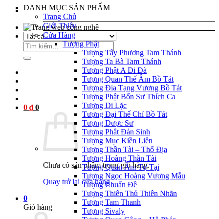
DANH MỤC SẢN PHẨM
Trang Chủ
Giới Thiệu
l
Cửa Hàng
Tượng Phật
Tìm
l
Tượng Tây Phương Tam Thánh
kiếm:
Tượng Ta Bà Tam Thánh
Tượng Phật A Di Đà
Tượng Quan Thế Âm Bồ Tát
l
Tượng Địa Tạng Vương Bồ Tát
Tượng Phật Bổn Sư Thích Ca
l
Tượng Di Lặc
0
₫
0
l
Tượng Đại Thế Chí Bồ Tát
Tượng Dược Sư
l
Tượng Phật Đản Sinh
Tượng Mục Kiền Liên
l
Tượng Thần Tài – Thổ Địa
Tượng Hoàng Thần Tài
l
Chưa có sản phẩm trong giỏ hàng.
Tượng Quan Âm Tự Tại
Tượng Ngọc Hoàng Vương Mẫu
l
Quay trở lại cửa hàng
Tượng Chuẩn Đề
Tượng Thiên Thủ Thiên Nhãn
l
0
Tượng Tam Thanh
Giỏ hàng
Tượng Sivaly
l