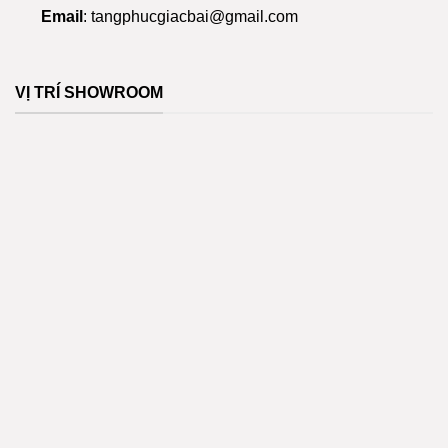
trang
Email
:
tangphucgiacbai@gmail.com
sản
phẩm
VỊ TRÍ SHOWROOM