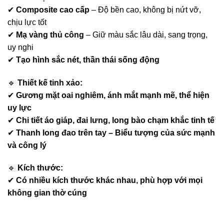
✔
Composite cao cấp
– Độ bền cao, không bị nứt vỡ,
chịu lực tốt
✔
Mạ vàng thủ công
– Giữ màu sắc lâu dài, sang trọng,
uy nghi
✔
Tạo hình sắc nét, thần thái sống động
🔹
Thiết kế tinh xảo:
✔
Gương mặt oai nghiêm, ánh mắt mạnh mẽ, thể hiện
uy lực
✔
Chi tiết áo giáp, đai lưng, long bào chạm khắc tinh tế
✔
Thanh long đao trên tay – Biểu tượng của sức mạnh
và công lý
🔹
Kích thước:
✔
Có nhiều kích thước khác nhau, phù hợp với mọi
không gian thờ cúng