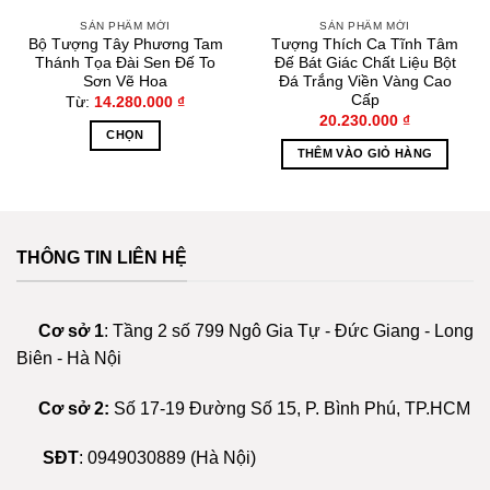
SẢN PHẨM MỚI
SẢN PHẨM MỚI
Bộ Tượng Tây Phương Tam
Tượng Thích Ca Tĩnh Tâm
Thánh Tọa Đài Sen Đế To
Đế Bát Giác Chất Liệu Bột
Sơn Vẽ Hoa
Đá Trắng Viền Vàng Cao
Cấp
Từ:
14.280.000
₫
20.230.000
₫
CHỌN
THÊM VÀO GIỎ HÀNG
Sản
phẩm
này
có
nhiều
THÔNG TIN LIÊN HỆ
biến
thể.
Các
Cơ sở 1
: Tầng 2 số 799 Ngô Gia Tự - Đức Giang - Long
tùy
Biên - Hà Nội
chọn
có
Cơ sở 2:
Số 17-19 Đường Số 15, P. Bình Phú, TP.HCM
thể
được
SĐT
:
0949030889
(Hà Nội)
chọn
trên