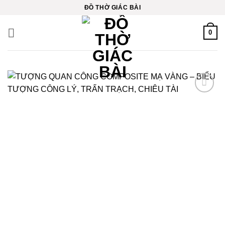
Bỏ
ĐỒ THỜ GIÁC BÀI
qua
nội
0
dung
Thêm
vào
yêu
thích