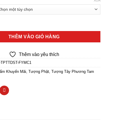
XÓA
ng Tam Thánh Ngồi Đế Sen To Bằng Bột Đá Sơn Gấm số lượng
THÊM VÀO GIỎ HÀNG
Thêm vào yêu thích
-TPTTDST-FYMC1
ẩm Khuyến Mãi
,
Tượng Phật
,
Tượng Tây Phương Tam