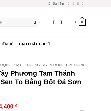
Bản Tin
0
0
₫
LIÊN HỆ
ĐẠO PHẬT HỌC
TƯỢNG PHẬT
/
TƯỢNG TÂY PHƯƠNG TAM THÁNH
ây Phương Tam Thánh
 Sen To Bằng Bột Đá Sơn
4.400
₫