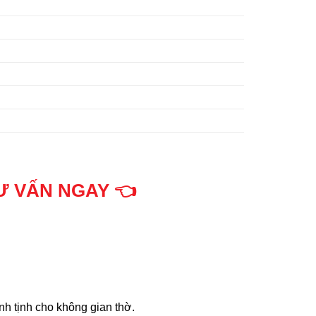
Ư VẤN NGAY 👈
h tịnh cho không gian thờ.