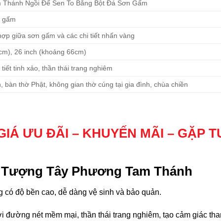
 Thánh Ngồi Đế Sen To Bằng Bột Đá Sơn Gấm
n gấm
hợp giữa sơn gấm và các chi tiết nhấn vàng
cm), 26 inch (khoảng 66cm)
 tiết tinh xảo, thần thái trang nghiêm
ên, bàn thờ Phật, không gian thờ cúng tại gia đình, chùa chiền
GIÁ ƯU ĐÃI – KHUYẾN MÃI – GẶP T
Bộ Tượng Tây Phương Tam Thánh
 có độ bền cao, dễ dàng vệ sinh và bảo quản.
 đường nét mềm mại, thần thái trang nghiêm, tạo cảm giác than