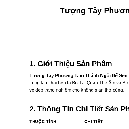
Tượng Tây Phươn
 Panel
 panel
satın al
 Panel
1. Giới Thiệu Sản Phẩm
 panel
Tượng Tây Phương Tam Thánh Ngồi Đế Sen 
trung tâm, hai bên là Bồ Tát Quán Thế Âm và Bồ 
ku
vẻ đẹp trang nghiêm cho không gian thờ cúng.
 panel
2. Thông Tin Chi Tiết Sản 
 panel
THUỘC TÍNH
CHI TIẾT
i