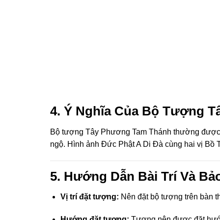
 panel
 panel
 panel
 panel
 panel
4. Ý Nghĩa Của Bộ Tượng 
 panel
Bộ tượng Tây Phương Tam Thánh thường được sử 
 panel
ngộ. Hình ảnh Đức Phật A Di Đà cùng hai vị Bồ T
 panel
5. Hướng Dẫn Bài Trí Và Bả
 panel
Vị trí đặt tượng:
Nên đặt bộ tượng trên bàn thờ
 panel
Hướng đặt tượng:
Tượng nên được đặt hướng