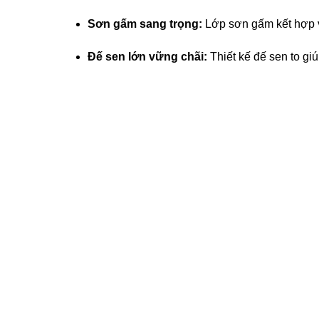
 panel
Sơn gấm sang trọng:
Lớp sơn gấm kết hợp vớ
 panel
Đế sen lớn vững chãi:
Thiết kế đế sen to gi
 panel
 panel
 panel
 panel
 panel
 panel
 panel
 panel