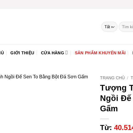
Tìm
kiếm:
HỦ
GIỚI THIỆU
CỬA HÀNG
SẢN PHẨM KHUYẾN MÃI
TRANG CHỦ
/
Tượng T
Thêm
Ngồi Đế
vào
yêu
Gấm
thích
Từ:
40.51