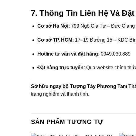
 panel
7. Thông Tin Liên Hệ Và Đặ
 panel
Cơ sở Hà Nội:
799 Ngô Gia Tự – Đức Giang 
 panel
Cơ sở TP. HCM:
17–19 Đường 15 – KDC Bình
 panel
Hotline tư vấn và đặt hàng:
0949.030.889
 panel
Đặt hàng trực tuyến:
Qua website chính thứ
 panel
Sở hữu ngay bộ Tượng Tây Phương Tam Thá
trang nghiêm và thanh tịnh.
 panel
 panel
SẢN PHẨM TƯƠNG TỰ
ku