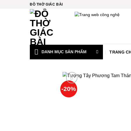
Bỏ
ĐỒ THỜ GIÁC BÀI
qua
nội
dung
DANH MỤC SẢN PHẨM
TRANG C
 panel
-20%
 Panel
 Panel
 Panel