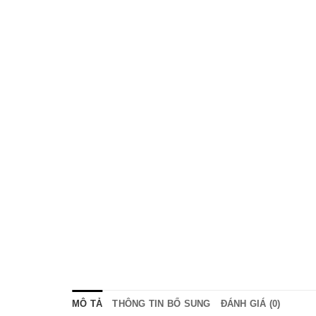
klink
MÔ TẢ
THÔNG TIN BỔ SUNG
ĐÁNH GIÁ (0)
satın al