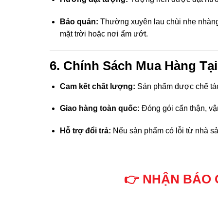
 panel
Bảo quản:
Thường xuyên lau chùi nhẹ nhàng 
mặt trời hoặc nơi ẩm ướt.
 panel
 panel
6. Chính Sách Mua Hàng Tại
 panel
Cam kết chất lượng:
Sản phẩm được chế tác 
 panel
Giao hàng toàn quốc:
Đóng gói cẩn thận, vậ
 panel
Hỗ trợ đổi trả:
Nếu sản phẩm có lỗi từ nhà sả
 panel
 panel
👉 NHẬN BÁO 
 panel
 panel