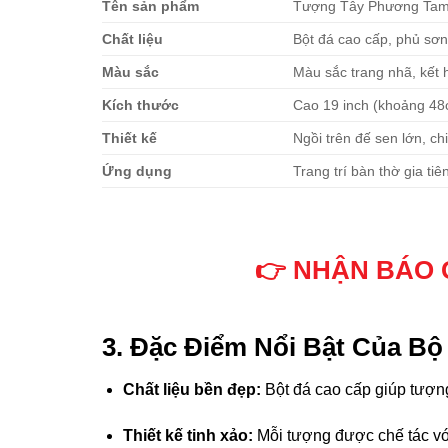
Tên sản phẩm
Tượng Tây Phương Tam
Chất liệu
Bột đá cao cấp, phủ sơ
 panel
Màu sắc
Màu sắc trang nhã, kết 
 panel
Kích thước
Cao 19 inch (khoảng 48
 panel
Thiết kế
Ngồi trên đế sen lớn, chi
Ứng dụng
Trang trí bàn thờ gia ti
 panel
 panel
👉 NHẬN BÁO 
 panel
 panel
3. Đặc Điểm Nổi Bật Của 
 panel
Chất liệu bền đẹp:
Bột đá cao cấp giúp tượng
 panel
Thiết kế tinh xảo:
Mỗi tượng được chế tác với