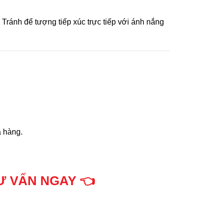
ránh để tượng tiếp xúc trực tiếp với ánh nắng
a hàng.
Ư VẤN NGAY 👈