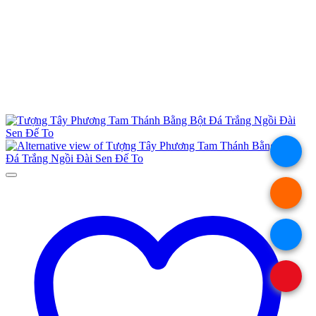
.
.
.
.