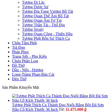
Tượng Di Lặc
Tượng Dược Sư
Tượng Địa Tạng Vương Bồ Tát
Tượng Quan Thế Âm Bồ Tát
Tượng Quan Âm Tự Tại
Tượng Thần Tài - Thổ Địa
Tượng Sivaly
Tượng Quan Công - Thiên Hậu
Tượng Phật Bổn Sư Thích Ca
Chậu Tắm Phật
Trà Đạo
Pháp Phục
Trang Sức - Phụ Kiện
Chưa Phân Loại
Đồ Thờ
Dầu - Nến - Hương
Lọng-Tràng Phan-Bảo Cái
Đèn Thờ
Sản Phẩm Khuyến Mãi
Tượng Phật Thích Ca Thành Đạo Ngồi Bằng Bột Đá Sơn
Nâu Cổ Kích Thước 36 Inch
Từ:
11.475.000
₫