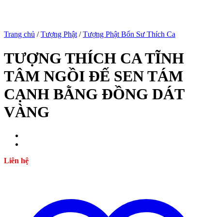
Trang chủ
/
Tượng Phật
/
Tượng Phật Bổn Sư Thích Ca
TƯỢNG THÍCH CA TĨNH
riş
TÂM NGỒI ĐẾ SEN TÁM
CẠNH BẰNG ĐỒNG DÁT
 giriş
l
VÀNG
Liên hệ
riş