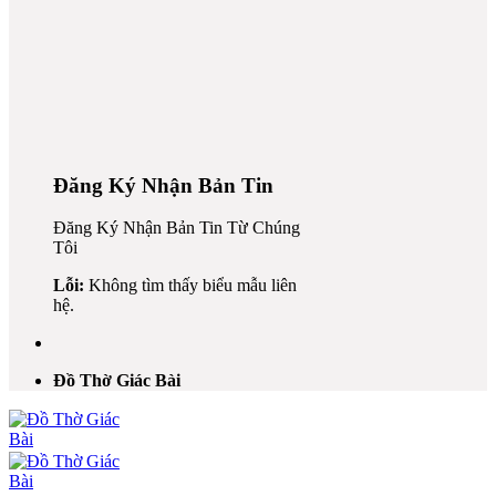
nk
Đăng Ký Nhận Bản Tin
Đăng Ký Nhận Bản Tin Từ Chúng
Tôi
ın al
Lỗi:
Không tìm thấy biểu mẫu liên
nel
hệ.
nel
ın al
Đồ Thờ Giác Bài
nel
nel