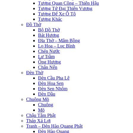
etleri
Tượng Quan Công – Thiên Hậu
Tượng Tứ Đại Thiên Vương
ın al
Tượng Để Xe Ô Tô
Tượng Khác
nel
Đồ Thờ
Bộ Đồ Thờ
ın al
Bát Hương
Đĩa Thờ – Mâm Bồng
nel
Lọ Hoa – Lục Bình
Chén Nước
nel
Lư Trầm
nel
Ống Hương
Chân Nến
nel
Đèn Thờ
Đèn Cầu Pha Lê
nel
Đèn Hoa Sen
Đèn Sen Nhôm
nel
Đèn Dầu
Chuông Mõ
nel
Chuông
Mõ
nel
Chậu Tắm Phật
Tháp Xá Lợi
nel
Tranh – Đèn Hào Quang Phật
Đèn Hào Quang
nel