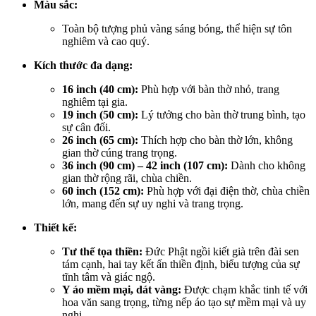
Màu sắc:
Toàn bộ tượng phủ vàng sáng bóng, thể hiện sự tôn
nghiêm và cao quý.
Kích thước đa dạng:
16 inch (40 cm):
Phù hợp với bàn thờ nhỏ, trang
nghiêm tại gia.
19 inch (50 cm):
Lý tưởng cho bàn thờ trung bình, tạo
sự cân đối.
26 inch (65 cm):
Thích hợp cho bàn thờ lớn, không
gian thờ cúng trang trọng.
36 inch (90 cm) – 42 inch (107 cm):
Dành cho không
gian thờ rộng rãi, chùa chiền.
60 inch (152 cm):
Phù hợp với đại điện thờ, chùa chiền
lớn, mang đến sự uy nghi và trang trọng.
Thiết kế:
Tư thế tọa thiền:
Đức Phật ngồi kiết già trên đài sen
tám cạnh, hai tay kết ấn thiền định, biểu tượng của sự
tĩnh tâm và giác ngộ.
Y áo mềm mại, dát vàng:
Được chạm khắc tinh tế với
hoa văn sang trọng, từng nếp áo tạo sự mềm mại và uy
nghi.