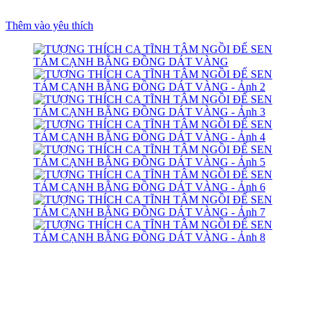
Thêm vào yêu thích
rum
iş
rt