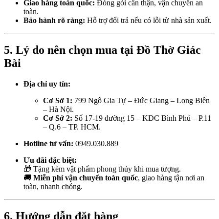
Giao hàng toàn quốc:
Đóng gói cẩn thận, vận chuyển an
toàn.
Bảo hành rõ ràng:
Hỗ trợ đổi trả nếu có lỗi từ nhà sản xuất.
5. Lý do nên chọn mua tại Đồ Thờ Giác
Bài
Địa chỉ uy tín:
Cơ Sở 1:
799 Ngô Gia Tự – Đức Giang – Long Biên
– Hà Nội.
Cơ Sở 2:
Số 17-19 đường 15 – KDC Bình Phú – P.11
– Q.6 – TP. HCM.
Hotline tư vấn:
0949.030.889
Ưu đãi đặc biệt:
🎁 Tặng kèm vật phẩm phong thủy khi mua tượng.
🚚
Miễn phí vận chuyển toàn quốc
, giao hàng tận nơi an
toàn, nhanh chóng.
6. Hướng dẫn đặt hàng