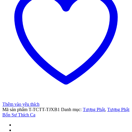
riş
et
nel
Thêm vào yêu thích
Mã sản phẩm
T-TCTT-TJXB1
Danh mục:
Tượng Phật
,
Tượng Phật
Bổn Sư Thích Ca