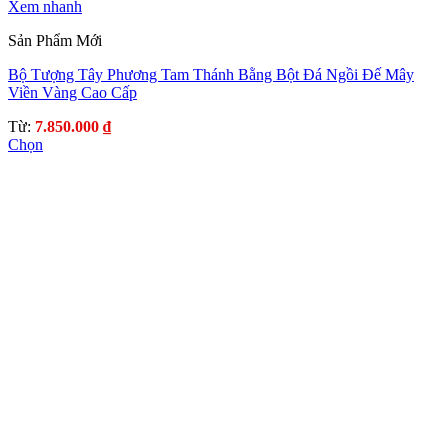
Xem nhanh
Sản Phẩm Mới
Bộ Tượng Tây Phương Tam Thánh Bằng Bột Đá Ngồi Đế Mây
Viền Vàng Cao Cấp
Từ:
7.850.000
₫
Chọn
Sản
phẩm
này
có
nhiều
biến
thể.
Các
tùy
chọn
có
thể
được
chọn
trên
trang