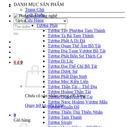
DANH MỤC SẢN PHẨM
Trang Chủ
Giới Thiệu
nel
Cửa Hàng
Tượng Phật
Tìm
nel
Tượng Tây Phương Tam Thánh
kiếm:
Tượng Ta Bà Tam Thánh
Tượng Phật A Di Đà
Tượng Quan Thế Âm Bồ Tát
nel
Tượng Địa Tạng Vương Bồ Tát
Tượng Phật Bổn Sư Thích Ca
nel
Tượng Di Lặc
0
₫
0
nel
Tượng Đại Thế Chí Bồ Tát
Tượng Dược Sư
nel
Tượng Phật Đản Sinh
Tượng Mục Kiền Liên
nel
Tượng Thần Tài – Thổ Địa
Tượng Hoàng Thần Tài
nel
Chưa có sản phẩm trong giỏ hàng.
Tượng Quan Âm Tự Tại
Tượng Ngọc Hoàng Vương Mẫu
nel
Quay trở lại cửa hàng
Tượng Chuẩn Đề
Tượng Thiên Thủ Thiên Nhãn
nel
0
Tượng Tam Thanh
Giỏ hàng
Tượng Sivaly
nel