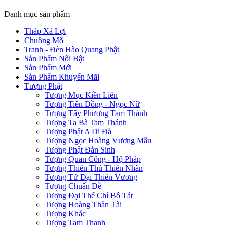
Danh mục sản phẩm
Tháp Xá Lợi
Chuông Mõ
Tranh - Đèn Hào Quang Phật
Sản Phẩm Nổi Bật
Sản Phẩm Mới
Sản Phẩm Khuyến Mãi
Tượng Phật
Tượng Mục Kiền Liên
Tượng Tiên Đồng - Ngọc Nữ
Tượng Tây Phương Tam Thánh
Tượng Ta Bà Tam Thánh
Tượng Phật A Di Đà
Tượng Ngọc Hoàng Vương Mẫu
Tượng Phật Đản Sinh
Tượng Quan Công - Hộ Pháp
Tượng Thiên Thủ Thiên Nhãn
Tượng Tứ Đại Thiên Vương
Tượng Chuẩn Đề
Tượng Đại Thế Chí Bồ Tát
Tượng Hoàng Thần Tài
Tượng Khác
Tượng Tam Thanh