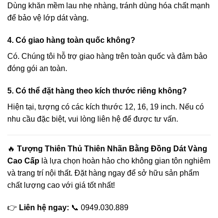
Dùng khăn mềm lau nhẹ nhàng, tránh dùng hóa chất mạnh
cklink panel
để bảo vệ lớp dát vàng.
cklink panel
4. Có giao hàng toàn quốc không?
Có. Chúng tôi hỗ trợ giao hàng trên toàn quốc và đảm bảo
cklink panel
đóng gói an toàn.
cklink panel
5. Có thể đặt hàng theo kích thước riêng không?
Hiện tại, tượng có các kích thước 12, 16, 19 inch. Nếu có
cklink panel
nhu cầu đặc biệt, vui lòng liên hệ để được tư vấn.
cklink panel
🔥
Tượng Thiên Thủ Thiên Nhãn Bằng Đồng Dát Vàng
cklink panel
Cao Cấp
là lựa chọn hoàn hảo cho không gian tôn nghiêm
và trang trí nội thất. Đặt hàng ngay để sở hữu sản phẩm
cklink panel
chất lượng cao với giá tốt nhất!
sal Oku
👉
Liên hệ ngay:
📞 0949.030.889