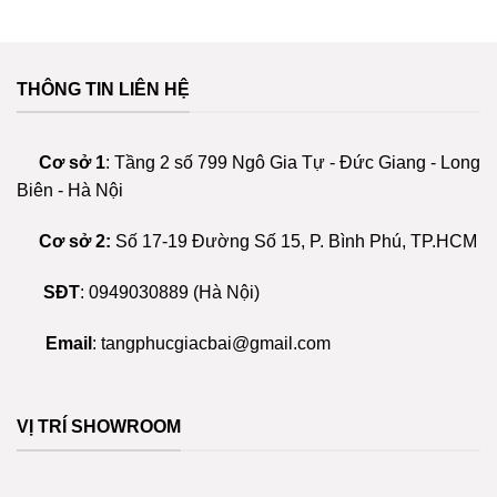
cklink panel
phẩm
này
có
cklink panel
nhiều
THÔNG TIN LIÊN HỆ
biến
cklink panel
thể.
Các
Cơ sở 1
: Tầng 2 số 799 Ngô Gia Tự - Đức Giang - Long
cklink panel
tùy
Biên - Hà Nội
chọn
cklink panel
có
Cơ sở 2:
Số 17-19 Đường Số 15, P. Bình Phú, TP.HCM
thể
bidy
được
SĐT
:
0949030889
(Hà Nội)
chọn
cklink Panel
trên
trang
Email
:
tangphucgiacbai@gmail.com
sản
cklink Panel
phẩm
cklink Panel
VỊ TRÍ SHOWROOM
cklink Panel