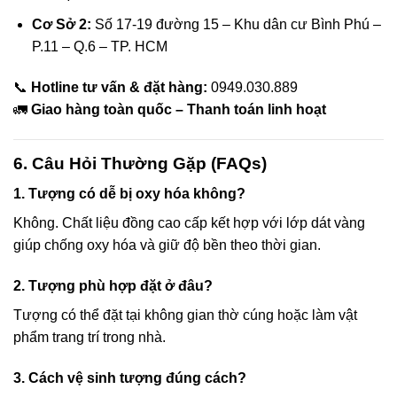
cklink panel
Cơ Sở 2:
Số 17-19 đường 15 – Khu dân cư Bình Phú –
P.11 – Q.6 – TP. HCM
cklink panel
📞
Hotline tư vấn & đặt hàng:
0949.030.889
cklink panel
🚛
Giao hàng toàn quốc – Thanh toán linh hoạt
cklink panel
6. Câu Hỏi Thường Gặp (FAQs)
cklink panel
1. Tượng có dễ bị oxy hóa không?
Không. Chất liệu đồng cao cấp kết hợp với lớp dát vàng
cklink panel
giúp chống oxy hóa và giữ độ bền theo thời gian.
cklink panel
2. Tượng phù hợp đặt ở đâu?
cklink panel
Tượng có thể đặt tại không gian thờ cúng hoặc làm vật
phẩm trang trí trong nhà.
cklink panel
3. Cách vệ sinh tượng đúng cách?
cklink panel