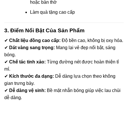
cklink panel
hoặc bàn thờ
Làm quà tặng cao cấp
cklink panel
cklink panel
3. Điểm Nổi Bật Của Sản Phẩm
✔
Chất liệu đồng cao cấp:
Độ bền cao, không bị oxy hóa.
cklink panel
✔
Dát vàng sang trọng:
Mang lại vẻ đẹp nổi bật, sáng
cklink panel
bóng.
✔
Chế tác tinh xảo:
Từng đường nét được hoàn thiện tỉ
cklink panel
mỉ.
✔
Kích thước đa dạng:
Dễ dàng lựa chọn theo không
cklink panel
gian trưng bày.
✔
Dễ dàng vệ sinh:
Bề mặt nhẵn bóng giúp việc lau chùi
cklink panel
dễ dàng.
cklink panel
cklink panel