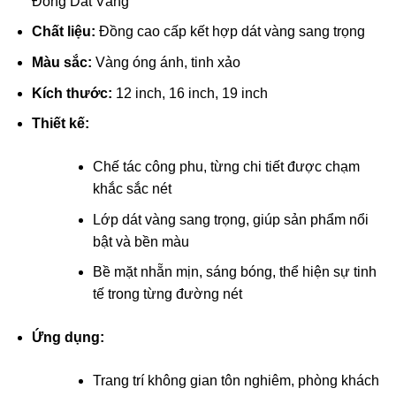
Đồng Dát Vàng
Chất liệu:
Đồng cao cấp kết hợp dát vàng sang trọng
cklink panel
Màu sắc:
Vàng óng ánh, tinh xảo
cklink panel
Kích thước:
12 inch, 16 inch, 19 inch
cklink panel
Thiết kế:
cklink panel
Chế tác công phu, từng chi tiết được chạm
khắc sắc nét
cklink panel
Lớp dát vàng sang trọng, giúp sản phẩm nổi
cklink panel
bật và bền màu
Bề mặt nhẵn mịn, sáng bóng, thể hiện sự tinh
cklink panel
tế trong từng đường nét
cklink panel
Ứng dụng:
cklink panel
Trang trí không gian tôn nghiêm, phòng khách