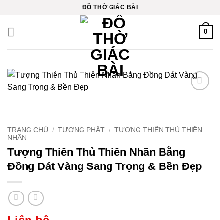
Bỏ
cklink
ĐỒ THỜ GIÁC BÀI
qua
cklink
nội
0
dung
cklink
cklink
cklink panel
Thêm
vào
yêu
cklink
thích
TRANG CHỦ
/
TƯỢNG PHẬT
/
TƯỢNG THIÊN THỦ THIÊN
NHÃN
cklink
Tượng Thiên Thủ Thiên Nhãn Bằng
cklink Panel
Đồng Dát Vàng Sang Trọng & Bền Đẹp
cklink Panel
cklink Panel
Liên hệ