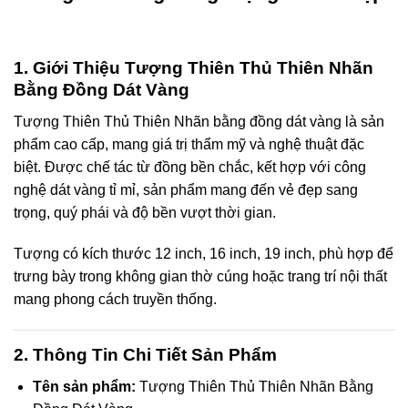
cklink Panel
1. Giới Thiệu Tượng Thiên Thủ Thiên Nhãn
cklink panel
Bằng Đồng Dát Vàng
cklink satın al
Tượng Thiên Thủ Thiên Nhãn bằng đồng dát vàng là sản
phẩm cao cấp, mang giá trị thẩm mỹ và nghệ thuật đặc
cklink Panel
biệt. Được chế tác từ đồng bền chắc, kết hợp với công
nghệ dát vàng tỉ mỉ, sản phẩm mang đến vẻ đẹp sang
cklink
trọng, quý phái và độ bền vượt thời gian.
cklink panel
Tượng có kích thước 12 inch, 16 inch, 19 inch, phù hợp để
trưng bày trong không gian thờ cúng hoặc trang trí nội thất
sal oku
mang phong cách truyền thống.
cklink panel
2. Thông Tin Chi Tiết Sản Phẩm
cklink panel
Tên sản phẩm:
Tượng Thiên Thủ Thiên Nhãn Bằng
luminati