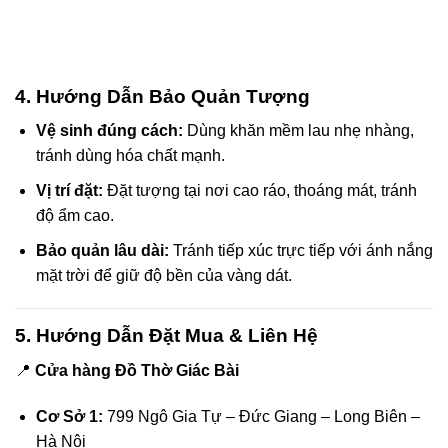
cklink panel
cklink panel
4. Hướng Dẫn Bảo Quản Tượng
cklink panel
Vệ sinh đúng cách:
Dùng khăn mềm lau nhẹ nhàng,
cklink panel
tránh dùng hóa chất mạnh.
Vị trí đặt:
Đặt tượng tại nơi cao ráo, thoáng mát, tránh
cklink panel
độ ẩm cao.
cklink panel
Bảo quản lâu dài:
Tránh tiếp xúc trực tiếp với ánh nắng
mặt trời để giữ độ bền của vàng dát.
cklink panel
5. Hướng Dẫn Đặt Mua & Liên Hệ
cklink panel
📍
Cửa hàng Đồ Thờ Giác Bài
cklink panel
Cơ Sở 1:
799 Ngô Gia Tự – Đức Giang – Long Biên –
cklink panel
Hà Nội