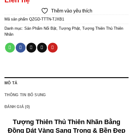
cklink
Thêm vào yêu thích
Mã sản phẩm
QZGD-TTTN-TJXB1
cklink
Danh mục:
Sản Phẩm Nổi Bật
,
Tượng Phật
,
Tượng Thiên Thủ Thiên
cklink
Nhãn
cklink
cklink
cklink
MÔ TẢ
y Hacklink
THÔNG TIN BỔ SUNG
cklink
ĐÁNH GIÁ (0)
cklink
Tượng Thiên Thủ Thiên Nhãn Bằng
cklink satın al
Đồng Dát Vàng Sang Trọng & Bền Đẹp