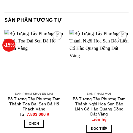
cklink paketleri
cklink satın al
SẢN PHẨM TƯƠNG TỰ
cklink panel
cklink satın al
-15%
Thêm
Thêm
vào
vào
yêu
yêu
cklink panel
thích
thích
cklink panel
cklink panel
SẢN PHẨM KHUYẾN MÃI
SẢN PHẨM MỚI
cklink panel
Bộ Tượng Tây Phương Tam
Bộ Tượng Tây Phương Tam
Thánh Tọa Đài Sen Đá Hổ
Thánh Ngồi Hoa Sen Bảo
cklink panel
Phách Vàng
Liên Có Hào Quang Đồng
Dát Vàng
Từ:
7.803.000
₫
Liên hệ
cklink panel
CHỌN
ĐỌC TIẾP
Sản