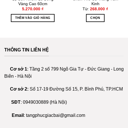
Vàng Cao 60cm
Kinh
5.270.000
₫
Từ:
268.000
₫
THÊM VÀO GIỎ HÀNG
CHỌN
er
Sản
phẩm
này
có
nhiều
THÔNG TIN LIÊN HỆ
biến
thể.
Các
Cơ sở 1
: Tầng 2 số 799 Ngô Gia Tự - Đức Giang - Long
tùy
Biên - Hà Nội
chọn
có
Cơ sở 2:
Số 17-19 Đường Số 15, P. Bình Phú, TP.HCM
thể
được
SĐT
:
0949030889
(Hà Nội)
chọn
trên
trang
Email
:
tangphucgiacbai@gmail.com
sản
phẩm