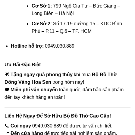
Cơ Sở 1:
799 Ngô Gia Tự – Đức Giang –
Long Biên – Hà Nội
Cơ Sở 2:
Số 17-19 đường 15 – KDC Bình
Phú – P.11 – Q.6 – TP. HCM
Hotline hỗ trợ:
0949.030.889
Ưu Đãi Đặc Biệt
🎁
Tặng ngay quà phong thủy
khi mua
Bộ Đồ Thờ
Đồng Vàng Hoa Sen
trong hôm nay!
🚚
Miễn phí vận chuyển
toàn quốc, đảm bảo sản phẩm
đến tay khách hàng an toàn!
Liên Hệ Ngay Để Sở Hữu Bộ Đồ Thờ Cao Cấp!
📞
Gọi ngay
0949.030.889 để được tư vấn chi tiết.
📍
Đến cửa hàng
để trực tiếp trải nghiệm sản phẩm.