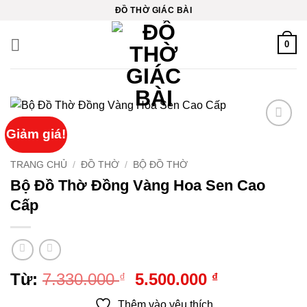
Bỏ
ĐỒ THỜ GIÁC BÀI
qua
nội
0
dung
Giảm giá!
Thêm
vào
yêu
TRANG CHỦ
/
ĐỒ THỜ
/
BỘ ĐỒ THỜ
thích
Bộ Đồ Thờ Đồng Vàng Hoa Sen Cao
Cấp
Giá
Giá
Từ:
7.330.000
5.500.000
₫
₫
gốc
hiện
Thêm vào yêu thích