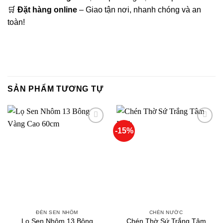
🛒
Đặt hàng online
– Giao tận nơi, nhanh chóng và an
toàn!
SẢN PHẨM TƯƠNG TỰ
-15%
Thêm
Thêm
vào
vào
yêu
yêu
thích
thích
ĐÈN SEN NHÔM
CHÉN NƯỚC
Lọ Sen Nhôm 13 Bông
Chén Thờ Sứ Trắng Tâm