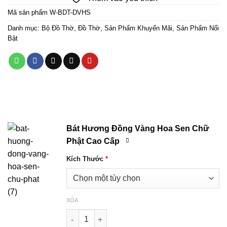
là:
tại
Mã sản phẩm
W-BDT-DVHS
7.330.000 ₫.
là:
5.500.000 ₫
Danh mục:
Bộ Đồ Thờ
,
Đồ Thờ
,
Sản Phẩm Khuyến Mãi
,
Sản Phẩm Nổi
Bật
Bát Hương Đồng Vàng Hoa Sen Chữ
Phật Cao Cấp
Kích Thước
*
XÓA
Bát Hương Đồng Vàng Hoa Sen Chữ Phật Cao